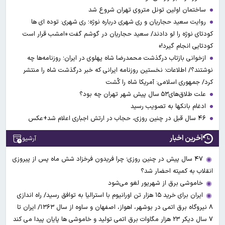
ساختمان اولین تونل متروی تهران شروع شد
روایت سعید حجاریان و ری شهری درباره نوژه؛ ری شهری: توده ای ها
کودتای نوژه را لو دادند/ سعید حجاریان در گوشم گفت «امشب قرار است
کودتایی انجام گیرد!»
ازخوانی بازتاب درگذشت محمدرضا شاه پهلوی در ایران؛ روزنامه‌ها چه
نوشتند؟/ اطلاعات؛ نخستین روزنامه ایرانی که خبر درگذشت شاه را منتشر
کرد/ جمهوری اسلامی: آمریکا شاه را کُشت
علت طلاق‌های۵۳ سال پیش شهر تهران چه بود؟
ادغام بانکها به تصویب رسید
۴۶ سال قبل در چنین روزی، حجاب در ارتش اجباری اعلام شد+عکس
آخرین اخبار
آرشیو
۴۷ سال پیش در چنین روزی؛ چرا فریدون فرخزاد شش ماه پس از پیروزی
انقلاب به کمیته احضار شد؟
خاموشی برق از شهریور لغو می‌شود
ایران برای خرید ۱۵ هزار تن اورانیوم با استرالیا به توافق رسید/ راه اندازی
۸ نیروگاه برق اتمی در بوشهر، اهواز، اصفهان و ساوه از سال ۱۳۶۳/ ایران تا
۷ سال دیکر ۲۳ هزار مگاوات برق اتمی تولید و خاموشی ها پایان پیدا می کند