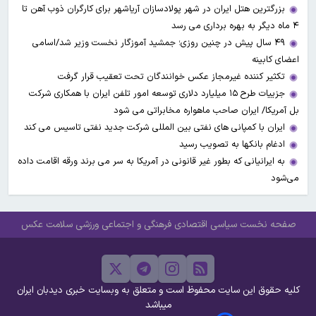
بزرگترین هتل ایران در شهر پولادسازان آریاشهر برای کارگران ذوب آهن تا
۴ ماه دیگر به بهره برداری می رسد
۴۹ سال پیش در چنین روزی؛ جمشید آموزگار نخست وزیر شد/اسامی
اعضای کابینه
تکثیر کننده غیرمجاز عکس خوانندگان تحت تعقیب قرار گرفت
جزییات طرح ۱۵ میلیارد دلاری توسعه امور تلفن ایران با همکاری شرکت
بل آمریکا/ ایران صاحب ماهواره مخابراتی می شود
ایران با کمپانی های نفتی بین المللی شرکت جدید نفتی تاسیس می کند
ادغام بانکها به تصویب رسید
به ایرانیانی که بطور غیر قانونی در آمریکا به سر می برند ورقه اقامت داده
می‌شود
صفحه نخست
سیاسی
اقتصادی
فرهنگی و اجتماعی
ورزشی
سلامت
عکس
کلیه حقوق این سایت محفوظ است و متعلق به وبسایت خبری دیدبان ایران
میباشد