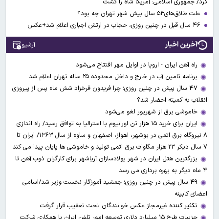
کرد/ جمهوری اسلامی: آمریکا شاه را کُشت
علت طلاق‌های۵۳ سال پیش شهر تهران چه بود؟
۴۶ سال قبل در چنین روزی، حجاب در ارتش اجباری اعلام شد+عکس
آخرین اخبار
آرشیو
راه آهن ایران - اروپا در اوایل مهر افتتاح می‌شود
برنامه تامین آب در خارج و داخل محدوده ۲۵ ساله تهران اعلام شد
۴۷ سال پیش در چنین روزی؛ چرا فریدون فرخزاد شش ماه پس از پیروزی
انقلاب به کمیته احضار شد؟
خاموشی برق از شهریور لغو می‌شود
ایران برای خرید ۱۵ هزار تن اورانیوم با استرالیا به توافق رسید/ راه اندازی
۸ نیروگاه برق اتمی در بوشهر، اهواز، اصفهان و ساوه از سال ۱۳۶۳/ ایران تا
۷ سال دیکر ۲۳ هزار مگاوات برق اتمی تولید و خاموشی ها پایان پیدا می کند
بزرگترین هتل ایران در شهر پولادسازان آریاشهر برای کارگران ذوب آهن تا
۴ ماه دیگر به بهره برداری می رسد
۴۹ سال پیش در چنین روزی؛ جمشید آموزگار نخست وزیر شد/اسامی
اعضای کابینه
تکثیر کننده غیرمجاز عکس خوانندگان تحت تعقیب قرار گرفت
جزییات طرح ۱۵ میلیارد دلاری توسعه امور تلفن ایران با همکاری شرکت