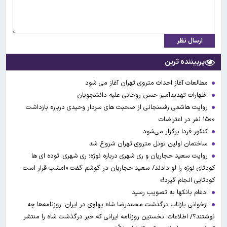
ارسال نظر
پربیننده ترین
مطالعات آغاز احداث متروی تهران آغاز می شود
اظهارات تهدیدآمیز حسن روحانی علیه دانشجویان
روایت هاشمی رفسنجانی از صحبت های سردار وحیدی درباره بازداشت
۱۵۰۰ نفر در اعتراضات
کنکور فردا برگزار می‌شود
ساختمان اولین تونل متروی تهران شروع شد
روایت سعید حجاریان و ری شهری درباره نوژه؛ ری شهری: توده ای ها
کودتای نوژه را لو دادند/ سعید حجاریان در گوشم گفت «امشب قرار است
کودتایی انجام گیرد!»
ادغام بانکها به تصویب رسید
ازخوانی بازتاب درگذشت محمدرضا شاه پهلوی در ایران؛ روزنامه‌ها چه
نوشتند؟/ اطلاعات؛ نخستین روزنامه ایرانی که خبر درگذشت شاه را منتشر