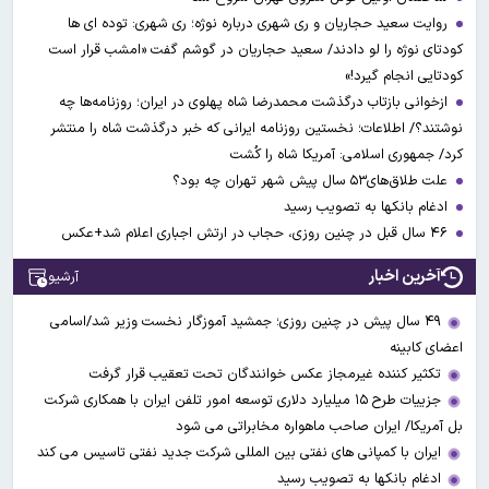
روایت سعید حجاریان و ری شهری درباره نوژه؛ ری شهری: توده ای ها
کودتای نوژه را لو دادند/ سعید حجاریان در گوشم گفت «امشب قرار است
کودتایی انجام گیرد!»
ازخوانی بازتاب درگذشت محمدرضا شاه پهلوی در ایران؛ روزنامه‌ها چه
نوشتند؟/ اطلاعات؛ نخستین روزنامه ایرانی که خبر درگذشت شاه را منتشر
کرد/ جمهوری اسلامی: آمریکا شاه را کُشت
علت طلاق‌های۵۳ سال پیش شهر تهران چه بود؟
ادغام بانکها به تصویب رسید
۴۶ سال قبل در چنین روزی، حجاب در ارتش اجباری اعلام شد+عکس
آخرین اخبار
آرشیو
۴۹ سال پیش در چنین روزی؛ جمشید آموزگار نخست وزیر شد/اسامی
اعضای کابینه
تکثیر کننده غیرمجاز عکس خوانندگان تحت تعقیب قرار گرفت
جزییات طرح ۱۵ میلیارد دلاری توسعه امور تلفن ایران با همکاری شرکت
بل آمریکا/ ایران صاحب ماهواره مخابراتی می شود
ایران با کمپانی های نفتی بین المللی شرکت جدید نفتی تاسیس می کند
ادغام بانکها به تصویب رسید