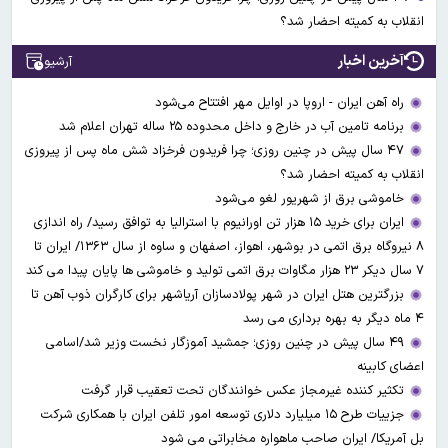
انقلاب به کمیته احضار شد؟
آخرین اخبار
آرشیو
راه آهن ایران - اروپا در اوایل مهر افتتاح می‌شود
برنامه تامین آب در خارج و داخل محدوده ۲۵ ساله تهران اعلام شد
۴۷ سال پیش در چنین روزی؛ چرا فریدون فرخزاد شش ماه پس از پیروزی
انقلاب به کمیته احضار شد؟
خاموشی برق از شهریور لغو می‌شود
ایران برای خرید ۱۵ هزار تن اورانیوم با استرالیا به توافق رسید/ راه اندازی
۸ نیروگاه برق اتمی در بوشهر، اهواز، اصفهان و ساوه از سال ۱۳۶۳/ ایران تا
۷ سال دیکر ۲۳ هزار مگاوات برق اتمی تولید و خاموشی ها پایان پیدا می کند
بزرگترین هتل ایران در شهر پولادسازان آریاشهر برای کارگران ذوب آهن تا
۴ ماه دیگر به بهره برداری می رسد
۴۹ سال پیش در چنین روزی؛ جمشید آموزگار نخست وزیر شد/اسامی
اعضای کابینه
تکثیر کننده غیرمجاز عکس خوانندگان تحت تعقیب قرار گرفت
جزییات طرح ۱۵ میلیارد دلاری توسعه امور تلفن ایران با همکاری شرکت
بل آمریکا/ ایران صاحب ماهواره مخابراتی می شود