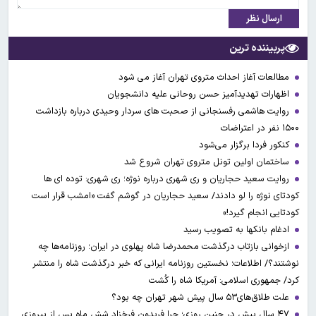
ارسال نظر
پربیننده ترین
مطالعات آغاز احداث متروی تهران آغاز می شود
اظهارات تهدیدآمیز حسن روحانی علیه دانشجویان
روایت هاشمی رفسنجانی از صحبت های سردار وحیدی درباره بازداشت
۱۵۰۰ نفر در اعتراضات
کنکور فردا برگزار می‌شود
ساختمان اولین تونل متروی تهران شروع شد
روایت سعید حجاریان و ری شهری درباره نوژه؛ ری شهری: توده ای ها
کودتای نوژه را لو دادند/ سعید حجاریان در گوشم گفت «امشب قرار است
کودتایی انجام گیرد!»
ادغام بانکها به تصویب رسید
ازخوانی بازتاب درگذشت محمدرضا شاه پهلوی در ایران؛ روزنامه‌ها چه
نوشتند؟/ اطلاعات؛ نخستین روزنامه ایرانی که خبر درگذشت شاه را منتشر
کرد/ جمهوری اسلامی: آمریکا شاه را کُشت
علت طلاق‌های۵۳ سال پیش شهر تهران چه بود؟
۴۷ سال پیش در چنین روزی؛ چرا فریدون فرخزاد شش ماه پس از پیروزی