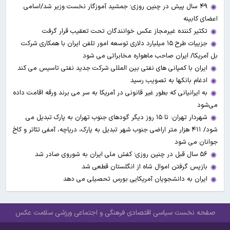
۴۹ سال پیش در چنین روزی؛ جمشید آموزگار نخست وزیر شد/اسامی
اعضای کابینه
تکثیر کننده غیرمجاز عکس خوانندگان تحت تعقیب قرار گرفت
جزییات طرح ۱۵ میلیارد دلاری توسعه امور تلفن ایران با همکاری شرکت
بل آمریکا/ ایران صاحب ماهواره مخابراتی می شود
ایران با کمپانی های نفتی بین المللی شرکت جدید نفتی تاسیس می کند
ادغام بانکها به تصویب رسید
به ایرانیانی که بطور غیر قانونی در آمریکا به سر می برند ورقه اقامت داده
می‌شود
شهردار تهران: تا ۱۵ روز دیگر گودهای جنوب تهران به پارک تبدیل می
شود/ ۴۱۱ هزار متر اراضی جنوب شهر تبدیل به پارک، دریاچه، آمفی تئاتر و کاخ
جوانان می شود
۵۶ سال قبل در چنین روزی؛ کفش ملی ایران به شوروی صادر شد
بازپس گرفتن اموال شاه از انگلستان قطعی شد
ایران به دانشجویان آمریکایی بورس تحصیلی می دهد
صفحه نخست
سیاسی
اقتصادی
فرهنگی و اجتماعی
ورزشی
سلامت
عکس