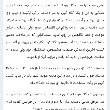
وقتی هویدا را به دادگاه آوردند کاملا مات و متحیر بود. یک کاپشن
مشکی به تن و یک کلاه کپی به سر داشت. از گل ارکیده و پیپ وی
خبری نبود بی آنکه بر صندلی که برایش در نظر گرفته بودند بنشینند
چند دقیقه بر روی آن آیه ولکم فی القصاص حیوه اولی الألباب.... چشم
دوخت و بعد نگاهش بر روی انبوه تماشاگرانی که در دادگاه حضور
داشتند خیره ماند با دقت همه را نگاه کرد انگار دنبال چهره ای آشنا می
گشت آخرین امیدش قسمت مخصوص خبرنگاران بود ولی فایده ای
نداشت هیچکس را ندید که یادش بیاورد قبلا او را دیده.
جلسه دادگاه، نزدیکی های ساعت یک بامداد آغاز شد و تا ساعت ۳/۵
بامداد طول کشید و در تمام این مدت هویدا تنها یک بار پیپ کشید
آنهم در وقت استراحت ۵ دقیقه ای بود که دادگاه داد.
در طول دادگاه هویدا چندین بار خطاب به دادستان گفت ما امروز با
هم توافق هایی داشتیم برای بار سوم دادستان در جوابش گفت؛ آقای
هویدا چه توافقهایی؟ چرا نسبت به من می دهید؟