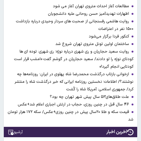
مطالعات آغاز احداث متروی تهران آغاز می شود
اظهارات تهدیدآمیز حسن روحانی علیه دانشجویان
روایت هاشمی رفسنجانی از صحبت های سردار وحیدی درباره بازداشت
۱۵۰۰ نفر در اعتراضات
کنکور فردا برگزار می‌شود
ساختمان اولین تونل متروی تهران شروع شد
روایت سعید حجاریان و ری شهری درباره نوژه؛ ری شهری: توده ای ها
کودتای نوژه را لو دادند/ سعید حجاریان در گوشم گفت «امشب قرار است
کودتایی انجام گیرد!»
ازخوانی بازتاب درگذشت محمدرضا شاه پهلوی در ایران؛ روزنامه‌ها چه
نوشتند؟/ اطلاعات؛ نخستین روزنامه ایرانی که خبر درگذشت شاه را منتشر
کرد/ جمهوری اسلامی: آمریکا شاه را کُشت
علت طلاق‌های۵۳ سال پیش شهر تهران چه بود؟
۴۶ سال قبل در چنین روزی، حجاب در ارتش اجباری اعلام شد+عکس
قیمت سکه و طلا ۲۰سال پیش در چنین روزی+عکس/ سکه ۱۷۲ هزار تومان
شد
آخرین اخبار
آرشیو