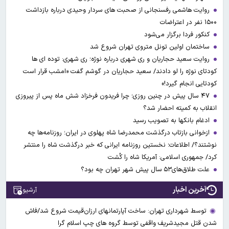
روایت هاشمی رفسنجانی از صحبت های سردار وحیدی درباره بازداشت
۱۵۰۰ نفر در اعتراضات
کنکور فردا برگزار می‌شود
ساختمان اولین تونل متروی تهران شروع شد
روایت سعید حجاریان و ری شهری درباره نوژه؛ ری شهری: توده ای ها
کودتای نوژه را لو دادند/ سعید حجاریان در گوشم گفت «امشب قرار است
کودتایی انجام گیرد!»
۴۷ سال پیش در چنین روزی؛ چرا فریدون فرخزاد شش ماه پس از پیروزی
انقلاب به کمیته احضار شد؟
ادغام بانکها به تصویب رسید
ازخوانی بازتاب درگذشت محمدرضا شاه پهلوی در ایران؛ روزنامه‌ها چه
نوشتند؟/ اطلاعات؛ نخستین روزنامه ایرانی که خبر درگذشت شاه را منتشر
کرد/ جمهوری اسلامی: آمریکا شاه را کُشت
علت طلاق‌های۵۳ سال پیش شهر تهران چه بود؟
آخرین اخبار
آرشیو
توسط شهرداری تهران: ساخت آپارتمانهای ارزان‌قیمت شروع شد/فاش
شدن قتل مجیدشریف واقفی توسط گروه های چپ اسلام گرا