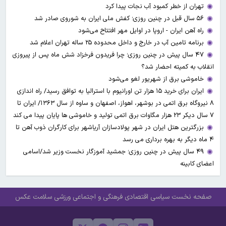
تهران از خطر کمبود آب نجات پیدا کرد
۵۶ سال قبل در چنین روزی؛ کفش ملی ایران به شوروی صادر شد
راه آهن ایران - اروپا در اوایل مهر افتتاح می‌شود
برنامه تامین آب در خارج و داخل محدوده ۲۵ ساله تهران اعلام شد
۴۷ سال پیش در چنین روزی؛ چرا فریدون فرخزاد شش ماه پس از پیروزی
انقلاب به کمیته احضار شد؟
خاموشی برق از شهریور لغو می‌شود
ایران برای خرید ۱۵ هزار تن اورانیوم با استرالیا به توافق رسید/ راه اندازی
۸ نیروگاه برق اتمی در بوشهر، اهواز، اصفهان و ساوه از سال ۱۳۶۳/ ایران تا
۷ سال دیکر ۲۳ هزار مگاوات برق اتمی تولید و خاموشی ها پایان پیدا می کند
بزرگترین هتل ایران در شهر پولادسازان آریاشهر برای کارگران ذوب آهن تا
۴ ماه دیگر به بهره برداری می رسد
۴۹ سال پیش در چنین روزی؛ جمشید آموزگار نخست وزیر شد/اسامی
اعضای کابینه
صفحه نخست
سیاسی
اقتصادی
فرهنگی و اجتماعی
ورزشی
سلامت
عکس