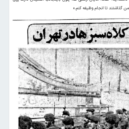
من گذاشتند تا انجام وظیفه کنم.»