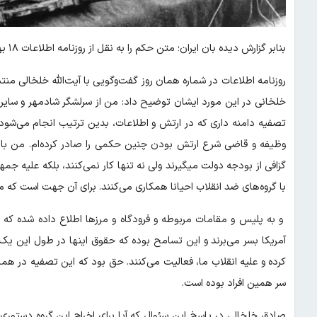
بنابر گزارش دیده بان ایران؛ متن حکم را به نقل از روزنامه اطلاعات ۱۸ بهمن ۱۳۵۸ بخوانید:
روزنامه اطلاعات در شماره همان روز گفت‌وگویی با آیت‌الله خلخالی منت
خلخانی در این مورد ایشان توضیح داد: من از سرلشگر شادمهر و سایر اف
تصفیه دامنه داری که در ارتش و اطلاعات، بدین ترتیب انجام می‌شو
وظیفه و قاضی شرع ارتش بودن چنین حکمی را صادر کرده‌ام. من با
گزافی از بودجه دولت میگیرند ولی نه تنها کار نمی‌کنند، بلکه علیه ج
با گروه‌های ضد انقلاب احیانا همکاری می‌کنند. برای آن جهت است که مم
و به پلیس و مقامات مربوطه و فرودگاه و مرز‌ها اطلاع داده شده که از خ
آمریکا بسر می‌برند و این تسامح بوده که حقوق اینها در طول این یک
کرده و علیه انقلاب ما، فعالیت می‌کنند. حق بود که این تصفیه در هما
سر همین افراد بوده است.
صادق خلخالی در پاسخ این سئوال که آیا برای اخراج این گروه دستوری 