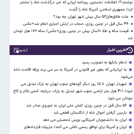
نوشتند؟/ اطلاعات؛ نخستین روزنامه ایرانی که خبر درگذشت شاه را منتشر
کرد/ جمهوری اسلامی: آمریکا شاه را کُشت
علت طلاق‌های۵۳ سال پیش شهر تهران چه بود؟
۴۶ سال قبل در چنین روزی، حجاب در ارتش اجباری اعلام شد+عکس
قیمت سکه و طلا ۲۰سال پیش در چنین روزی+عکس/ سکه ۱۷۲ هزار تومان
شد
آخرین اخبار
آرشیو
ادغام بانکها به تصویب رسید
به ایرانیانی که بطور غیر قانونی در آمریکا به سر می برند ورقه اقامت داده
می‌شود
شهردار تهران: تا ۱۵ روز دیگر گودهای جنوب تهران به پارک تبدیل می
شود/ ۴۱۱ هزار متر اراضی جنوب شهر تبدیل به پارک، دریاچه، آمفی تئاتر و کاخ
جوانان می شود
۵۶ سال قبل در چنین روزی؛ کفش ملی ایران به شوروی صادر شد
بازپس گرفتن اموال شاه از انگلستان قطعی شد
ایران به دانشجویان آمریکایی بورس تحصیلی می دهد
ایران و آمریکا برای توافق رسمی تلاش می کنند/ جزییات قراردادهای