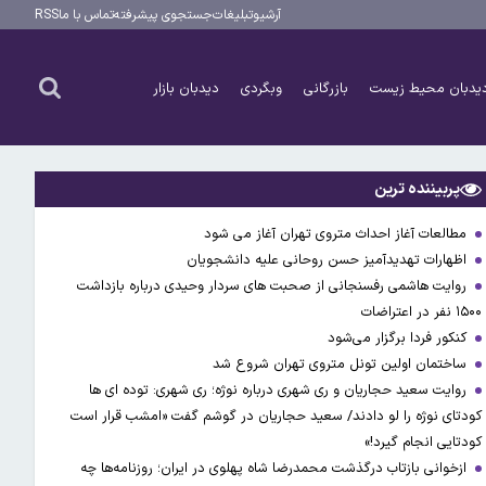
آرشیو
تبلیغات
جستجوی پیشرفته
تماس با ما
RSS
یدبان محیط زیست
بازرگانی
وبگردی
دیدبان بازار
پربیننده ترین
مطالعات آغاز احداث متروی تهران آغاز می شود
اظهارات تهدیدآمیز حسن روحانی علیه دانشجویان
روایت هاشمی رفسنجانی از صحبت های سردار وحیدی درباره بازداشت
۱۵۰۰ نفر در اعتراضات
کنکور فردا برگزار می‌شود
ساختمان اولین تونل متروی تهران شروع شد
روایت سعید حجاریان و ری شهری درباره نوژه؛ ری شهری: توده ای ها
کودتای نوژه را لو دادند/ سعید حجاریان در گوشم گفت «امشب قرار است
کودتایی انجام گیرد!»
ازخوانی بازتاب درگذشت محمدرضا شاه پهلوی در ایران؛ روزنامه‌ها چه