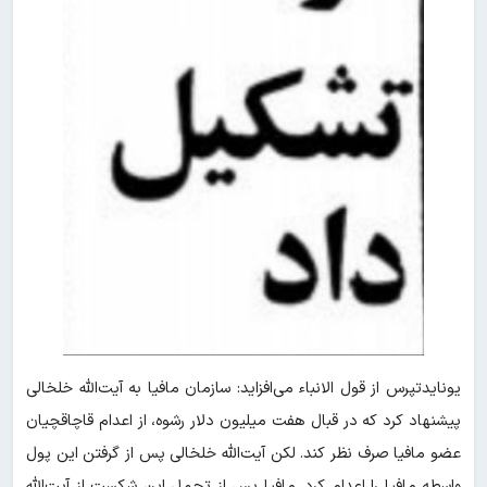
یونایدتپرس از قول الانباء می‌افزاید: سازمان مافیا به آیت‌الله خلخالی
پیشنهاد کرد که در قبال هفت میلیون دلار رشوه، از اعدام قاچاقچیان
عضو مافیا صرف نظر کند. لکن آیت‌الله خلخالی پس از گرفتن این پول
واسطه مافیا را اعدام کرد. مافیا پس از تحمل این شکست از آیت‌الله