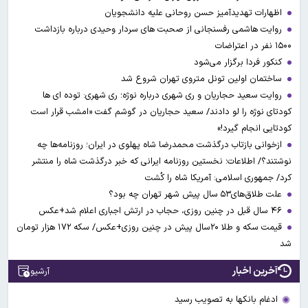
اظهارات تهدیدآمیز حسن روحانی علیه دانشجویان
روایت هاشمی رفسنجانی از صحبت های سردار وحیدی درباره بازداشت
۱۵۰۰ نفر در اعتراضات
کنکور فردا برگزار می‌شود
ساختمان اولین تونل متروی تهران شروع شد
روایت سعید حجاریان و ری شهری درباره نوژه؛ ری شهری: توده ای ها
کودتای نوژه را لو دادند/ سعید حجاریان در گوشم گفت «امشب قرار است
کودتایی انجام گیرد!»
ازخوانی بازتاب درگذشت محمدرضا شاه پهلوی در ایران؛ روزنامه‌ها چه
نوشتند؟/ اطلاعات؛ نخستین روزنامه ایرانی که خبر درگذشت شاه را منتشر
کرد/ جمهوری اسلامی: آمریکا شاه را کُشت
علت طلاق‌های۵۳ سال پیش شهر تهران چه بود؟
۴۶ سال قبل در چنین روزی، حجاب در ارتش اجباری اعلام شد+عکس
قیمت سکه و طلا ۲۰سال پیش در چنین روزی+عکس/ سکه ۱۷۲ هزار تومان
شد
آخرین اخبار
آرشیو
ادغام بانکها به تصویب رسید