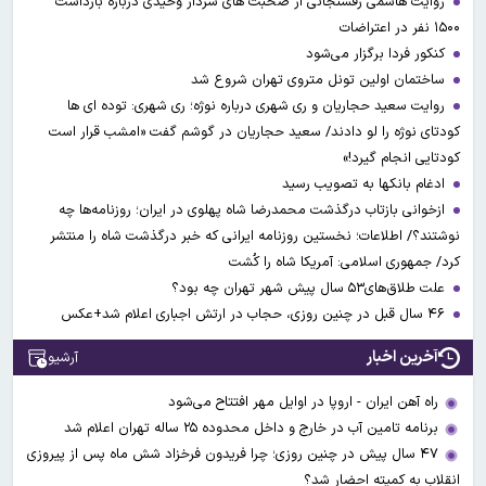
روایت هاشمی رفسنجانی از صحبت های سردار وحیدی درباره بازداشت
۱۵۰۰ نفر در اعتراضات
کنکور فردا برگزار می‌شود
ساختمان اولین تونل متروی تهران شروع شد
روایت سعید حجاریان و ری شهری درباره نوژه؛ ری شهری: توده ای ها
کودتای نوژه را لو دادند/ سعید حجاریان در گوشم گفت «امشب قرار است
کودتایی انجام گیرد!»
ادغام بانکها به تصویب رسید
ازخوانی بازتاب درگذشت محمدرضا شاه پهلوی در ایران؛ روزنامه‌ها چه
نوشتند؟/ اطلاعات؛ نخستین روزنامه ایرانی که خبر درگذشت شاه را منتشر
کرد/ جمهوری اسلامی: آمریکا شاه را کُشت
علت طلاق‌های۵۳ سال پیش شهر تهران چه بود؟
۴۶ سال قبل در چنین روزی، حجاب در ارتش اجباری اعلام شد+عکس
آخرین اخبار
آرشیو
راه آهن ایران - اروپا در اوایل مهر افتتاح می‌شود
برنامه تامین آب در خارج و داخل محدوده ۲۵ ساله تهران اعلام شد
۴۷ سال پیش در چنین روزی؛ چرا فریدون فرخزاد شش ماه پس از پیروزی
انقلاب به کمیته احضار شد؟