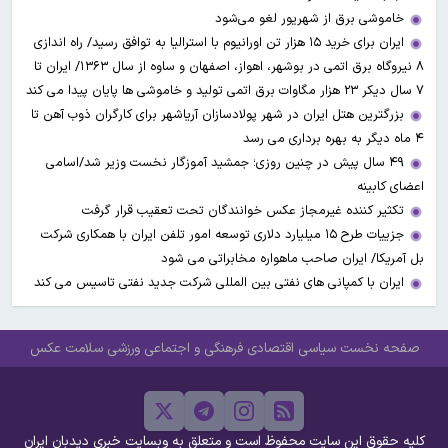
خاموشی برق از شهریور لغو می‌شود
ایران برای خرید ۱۵ هزار تن اورانیوم با استرالیا به توافق رسید/ راه اندازی
۸ نیروگاه برق اتمی در بوشهر، اهواز، اصفهان و ساوه از سال ۱۳۶۳/ ایران تا
۷ سال دیکر ۲۳ هزار مگاوات برق اتمی تولید و خاموشی ها پایان پیدا می کند
بزرگترین هتل ایران در شهر پولادسازان آریاشهر برای کارگران ذوب آهن تا
۴ ماه دیگر به بهره برداری می رسد
۴۹ سال پیش در چنین روزی؛ جمشید آموزگار نخست وزیر شد/اسامی
اعضای کابینه
تکثیر کننده غیرمجاز عکس خوانندگان تحت تعقیب قرار گرفت
جزییات طرح ۱۵ میلیارد دلاری توسعه امور تلفن ایران با همکاری شرکت
بل آمریکا/ ایران صاحب ماهواره مخابراتی می شود
ایران با کمپانی های نفتی بین المللی شرکت جدید نفتی تاسیس می کند
صفحه نخست
سیاسی
اقتصادی
فرهنگی و اجتماعی
ورزشی
سلامت
عکس
کلیه حقوق این سایت محفوظ است و متعلق به وبسایت خبری دیدبان ایران