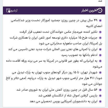
شد
آخرین اخبار
آرشیو
۴۹ سال پیش در چنین روزی؛ جمشید آموزگار نخست وزیر شد/اسامی
اعضای کابینه
تکثیر کننده غیرمجاز عکس خوانندگان تحت تعقیب قرار گرفت
جزییات طرح ۱۵ میلیارد دلاری توسعه امور تلفن ایران با همکاری شرکت
بل آمریکا/ ایران صاحب ماهواره مخابراتی می شود
ایران با کمپانی های نفتی بین المللی شرکت جدید نفتی تاسیس می کند
ادغام بانکها به تصویب رسید
به ایرانیانی که بطور غیر قانونی در آمریکا به سر می برند ورقه اقامت داده
می‌شود
شهردار تهران: تا ۱۵ روز دیگر گودهای جنوب تهران به پارک تبدیل می
شود/ ۴۱۱ هزار متر اراضی جنوب شهر تبدیل به پارک، دریاچه، آمفی تئاتر و کاخ
جوانان می شود
۵۶ سال قبل در چنین روزی؛ کفش ملی ایران به شوروی صادر شد
بازپس گرفتن اموال شاه از انگلستان قطعی شد
ایران به دانشجویان آمریکایی بورس تحصیلی می دهد