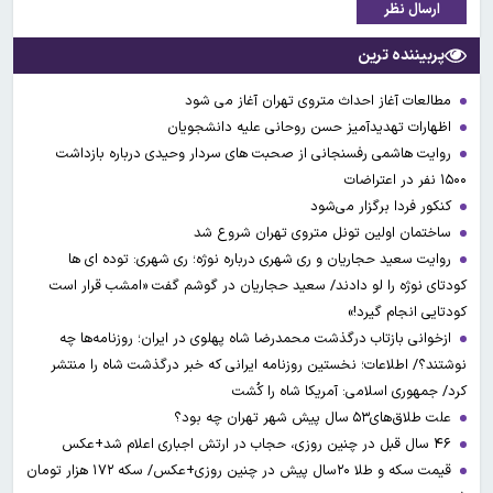
ارسال نظر
پربیننده ترین
مطالعات آغاز احداث متروی تهران آغاز می شود
اظهارات تهدیدآمیز حسن روحانی علیه دانشجویان
روایت هاشمی رفسنجانی از صحبت های سردار وحیدی درباره بازداشت
۱۵۰۰ نفر در اعتراضات
کنکور فردا برگزار می‌شود
ساختمان اولین تونل متروی تهران شروع شد
روایت سعید حجاریان و ری شهری درباره نوژه؛ ری شهری: توده ای ها
کودتای نوژه را لو دادند/ سعید حجاریان در گوشم گفت «امشب قرار است
کودتایی انجام گیرد!»
ازخوانی بازتاب درگذشت محمدرضا شاه پهلوی در ایران؛ روزنامه‌ها چه
نوشتند؟/ اطلاعات؛ نخستین روزنامه ایرانی که خبر درگذشت شاه را منتشر
کرد/ جمهوری اسلامی: آمریکا شاه را کُشت
علت طلاق‌های۵۳ سال پیش شهر تهران چه بود؟
۴۶ سال قبل در چنین روزی، حجاب در ارتش اجباری اعلام شد+عکس
قیمت سکه و طلا ۲۰سال پیش در چنین روزی+عکس/ سکه ۱۷۲ هزار تومان