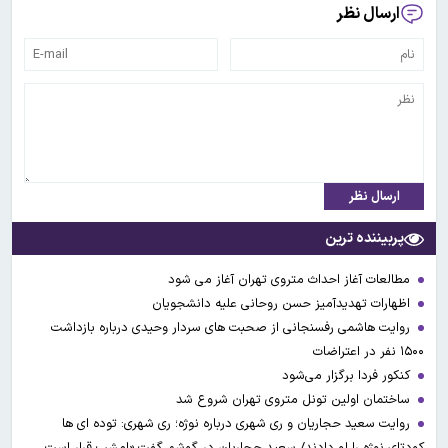
ارسال نظر
ارسال نظر
پربیننده ترین
مطالعات آغاز احداث متروی تهران آغاز می شود
اظهارات تهدیدآمیز حسن روحانی علیه دانشجویان
روایت هاشمی رفسنجانی از صحبت های سردار وحیدی درباره بازداشت
۱۵۰۰ نفر در اعتراضات
کنکور فردا برگزار می‌شود
ساختمان اولین تونل متروی تهران شروع شد
روایت سعید حجاریان و ری شهری درباره نوژه؛ ری شهری: توده ای ها
کودتای نوژه را لو دادند/ سعید حجاریان در گوشم گفت «امشب قرار است