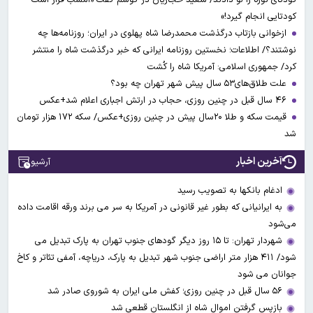
کودتایی انجام گیرد!»
ازخوانی بازتاب درگذشت محمدرضا شاه پهلوی در ایران؛ روزنامه‌ها چه
نوشتند؟/ اطلاعات؛ نخستین روزنامه ایرانی که خبر درگذشت شاه را منتشر
کرد/ جمهوری اسلامی: آمریکا شاه را کُشت
علت طلاق‌های۵۳ سال پیش شهر تهران چه بود؟
۴۶ سال قبل در چنین روزی، حجاب در ارتش اجباری اعلام شد+عکس
قیمت سکه و طلا ۲۰سال پیش در چنین روزی+عکس/ سکه ۱۷۲ هزار تومان
شد
آخرین اخبار
آرشیو
ادغام بانکها به تصویب رسید
به ایرانیانی که بطور غیر قانونی در آمریکا به سر می برند ورقه اقامت داده
می‌شود
شهردار تهران: تا ۱۵ روز دیگر گودهای جنوب تهران به پارک تبدیل می
شود/ ۴۱۱ هزار متر اراضی جنوب شهر تبدیل به پارک، دریاچه، آمفی تئاتر و کاخ
جوانان می شود
۵۶ سال قبل در چنین روزی؛ کفش ملی ایران به شوروی صادر شد
بازپس گرفتن اموال شاه از انگلستان قطعی شد