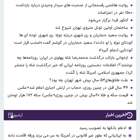
روایت هاشمی رفسنجانی از صحبت های سردار وحیدی درباره بازداشت
۱۵۰۰ نفر در اعتراضات
کنکور فردا برگزار می‌شود
ساختمان اولین تونل متروی تهران شروع شد
روایت سعید حجاریان و ری شهری درباره نوژه؛ ری شهری: توده ای ها
کودتای نوژه را لو دادند/ سعید حجاریان در گوشم گفت «امشب قرار است
کودتایی انجام گیرد!»
ازخوانی بازتاب درگذشت محمدرضا شاه پهلوی در ایران؛ روزنامه‌ها چه
نوشتند؟/ اطلاعات؛ نخستین روزنامه ایرانی که خبر درگذشت شاه را منتشر
کرد/ جمهوری اسلامی: آمریکا شاه را کُشت
علت طلاق‌های۵۳ سال پیش شهر تهران چه بود؟
۴۶ سال قبل در چنین روزی، حجاب در ارتش اجباری اعلام شد+عکس
قیمت سکه و طلا ۲۰سال پیش در چنین روزی+عکس/ سکه ۱۷۲ هزار تومان
شد
آخرین اخبار
آرشیو
ادغام بانکها به تصویب رسید
به ایرانیانی که بطور غیر قانونی در آمریکا به سر می برند ورقه اقامت داده