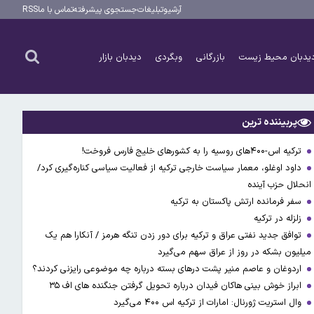
آرشیو
تبلیغات
جستجوی پیشرفته
تماس با ما
RSS
یدبان محیط زیست
بازرگانی
وبگردی
دیدبان بازار
پربیننده ترین
ترکیه اس-۴۰۰های روسیه را به کشورهای خلیج فارس فروخت!
داود اوغلو، معمار سیاست خارجی ترکیه از فعالیت سیاسی کناره‌گیری کرد/
انحلال حزب آینده
سفر فرمانده ارتش پاکستان به ترکیه
زلزله در ترکیه
توافق جدید نفتی عراق و ترکیه برای دور زدن تنگه هرمز / آنکارا هم یک
میلیون بشکه در روز از عراق سهم می‌گیرد
اردوغان و عاصم منیر پشت درهای بسته درباره چه موضوعی رایزنی کردند؟
ابراز خوش بینی هاکان فیدان درباره تحویل گرفتن جنگنده های اف ۳۵
وال استریت ژورنال: امارات از ترکیه اس ۴۰۰ می‌گیرد