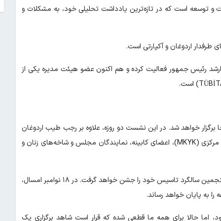
لت و توسعه است که در تازه‌ترین یادداشت تحلیلی خود، به مشکلات و
ی طرفدار اردوغان و آکپارتی است.
ور ارشد رئیس جمهور فعالیت کرده و هم اکنون عضو هیئت مدیره یکی از
گزار خواهد شد. در این نشست دو روزه، علاوه بر رجب طیب اردوغان
رئیس جمهور ترکیه و رهبر حزب، اعضای کمیته اجرایی (MYK) و کمیته مرکزی (MKYK)، اعضای کابینه، نمایندگان مجلس و شاخه‌های زنان و
پس از نشست ساپانجا، حزب عدالت و توسعه در ۱۴ آگوست، بیست و پنجمین سالگرد تاسیس خود را جشن خواهد گرفت. در ۱۸ نوامبر امسال،
 قانونی، قرار است حداکثر در ماه مه ۲۰۲۸ برگزار شود، اما حالا برای همه ما قطعی شده که قرار است شاهد برگزاری یک