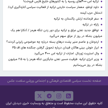
ترکیه اس-۴۰۰های روسیه را به کشورهای خلیج فارس فروخت!
داود اوغلو، معمار سیاست خارجی ترکیه از فعالیت سیاسی کناره‌گیری کرد/
انحلال حزب آینده
سفر فرمانده ارتش پاکستان به ترکیه
زلزله در ترکیه
توافق جدید نفتی عراق و ترکیه برای دور زدن تنگه هرمز / آنکارا هم یک
میلیون بشکه در روز از عراق سهم می‌گیرد
اردوغان و عاصم منیر پشت درهای بسته درباره چه موضوعی رایزنی کردند؟
ابراز خوش بینی هاکان فیدان درباره تحویل گرفتن جنگنده های اف ۳۵
وال استریت ژورنال: امارات از ترکیه اس ۴۰۰ می‌گیرد
وزیر انرژی ترکیه: ظرفیت مسیر نفتی جایگزین تنگه هرمز را به ۲.۵ میلیون
بشکه در روز می‌رسانیم
صفحه نخست
سیاسی
اقتصادی
فرهنگی و اجتماعی
ورزشی
سلامت
عکس
کلیه حقوق این سایت محفوظ است و متعلق به وبسایت خبری دیدبان ایران