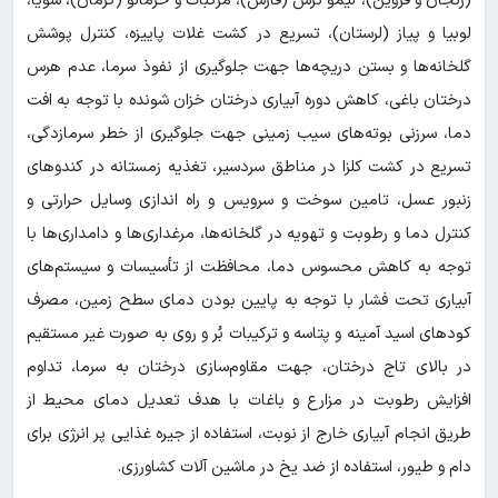
(زنجان و قزوین)، لیمو ترش (فارس)، مرکبات و خرمالو (کرمان)، سویا،
لوبیا و پیاز (لرستان)، تسریع در کشت غلات پاییزه، کنترل پوشش
گلخانه‌ها و بستن دریچه‌ها جهت جلوگیری از نفوذ سرما، عدم هرس
درختان باغی، کاهش دوره آبیاری درختان خزان شونده با توجه به افت
دما، سرزنی بوته‌های سیب زمینی جهت جلوگیری از خطر سرمازدگی،
تسریع در کشت کلزا در مناطق سردسیر، تغذیه زمستانه در کندوهای
زنبور عسل، تامین سوخت و سرویس و راه اندازی وسایل حرارتی و
کنترل دما و رطوبت و تهویه در گلخانه‌ها، مرغداری‌ها و دامداری‌ها با
توجه به کاهش محسوس دما، محافظت از تأسیسات و سیستم‌های
آبیاری تحت فشار با توجه به پایین بودن دمای سطح زمین، مصرف
کودهای اسید آمینه و پتاسه و ترکیبات بُر و روی به صورت غیر مستقیم
در بالای تاج درختان، جهت مقاوم‌سازی درختان به سرما، تداوم
افزایش رطوبت در مزارع و باغات با هدف تعدیل دمای محیط از
طریق انجام آبیاری خارج از نوبت، استفاده از جیره غذایی پر انرژی برای
دام و طیور، استفاده از ضد یخ در ماشین آلات کشاورزی.