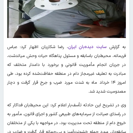
به گزارش
سایت دیده‌بان ایران
، رضا شکاریان اظهار کرد: عباس
فریمانه، محیط‌بان باسابقه و مسئول پناهگاه حیات وحش میاندشت،
در جریان انجام مأموریت قانونی و برخورد با دامدار متخلف که
مبادرت به تعلیف غیرمجاز دام در منطقه حفاظت‌شده کرده بود، طی
امروز ۱۴ خرداد ماه به شدت مورد ضرب و جرح قرار گرفت و دچار
مصدومیت شدید شد.
وی در تشریح این حادثه تأسف‌بار اعلام کرد: این محیط‌بان فداکار که
در راستای صیانت از سرمایه‌های طبیعی کشور و اجرای قانون، مأمور به
خروج دام از منطقه تحت مدیریت بود، در مواجهه با یکی از متخلفان
سابقه‌دار، مورد حمله خشونت‌آمیز و بی‌رحمانه قرار گرفت و ضارب در