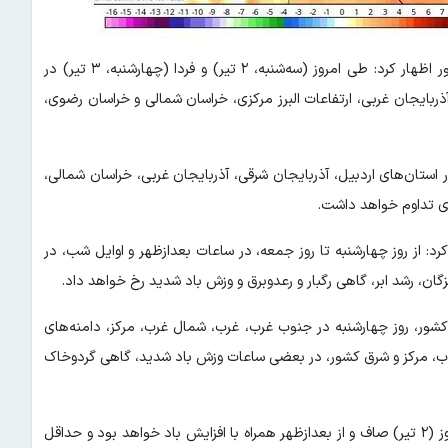
درباره آخرین وضعیت آب‌وهوای کشور اظهار کرد: طی امروز (سه‌شنبه، ۲ تیر) و فردا (چهارشنبه، ۳ تیر) در
آذربایجان غربی، ارتفاعات البرز مرکزی، خراسان شمالی و خراسان رضوی،
ط جوی روز پنجشنبه (۴ تیر) و جمعه (۵ تیر) نیز در استان‌های اردبیل، آذربایجان شرقی، آذربایجان غربی، خراسان شمالی،
ی تداوم خواهد داشت.
 از روز چهارشنبه تا روز جمعه، در ساعات بعدازظهر و اوایل شب، در
ن، رشد ابر، گاهی رگبار و رعدوبرق و وزش باد شدید رخ خواهد داد.
کشور، روز چهارشنبه در جنوب غرب، غرب، شمال غرب، مرکز، دامنه‌های
وب، مرکز و شرق کشور، در بعضی ساعات وزش باد شدید، گاهی گردوخاک
ضیائیان درباره وضعیت جوی پایتخت نیز اظهار کرد: آسمان تهران امروز (۲ تیر) صاف و از بعدازظهر همراه با افزایش باد خواهد بود و حداقل