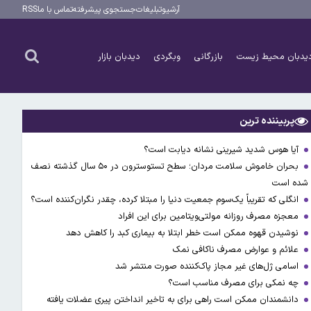
آرشیو
تبلیغات
جستجوی پیشرفته
تماس با ما
RSS
یدبان محیط زیست
بازرگانی
وبگردی
دیدبان بازار
پربیننده ترین
آیا هوس شدید شیرینی نشانه دیابت است؟
بحران خاموش سلامت مردان؛ سطح تستوسترون در ۵۰ سال گذشته نصف
شده است
انگلی که تقریباً یک‌سوم جمعیت دنیا را مبتلا کرده، چقدر نگران‌کننده است؟
معجزه مصرف روزانه مولتی‌ویتامین برای این افراد
نوشیدن قهوه ممکن است خطر ابتلا به بیماری کبد را کاهش دهد
علائم و عوارض مصرف ناکافی نمک
اسامی ژل‌های غیر مجاز پاک‌کننده صورت منتشر شد
چه نمکی برای مصرف مناسب است؟
دانشمندان ممکن است راهی برای به تاخیر انداختن پیری عضلات یافته