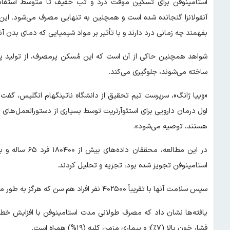
استامینوفن برای تسکین موقت درد و تب خفیف تا متوسط استفاده
آنفولانزا گنجانده شده است و همچنین به تنهایی مصرف می‌شود. این 
بفهمند چه زمانی درد دارند و با تأثیر بر مواد شیمیایی که دمای بدن آن
شواهد همچنین حاکی از آن است که این مُسکن پرمصرف، از تولید پروس
ساخته می‌شوند، جلوگیری می‌کند.
«وییا ژانگ»، سرپرست تیم تحقیق از دانشگاه ناتینگهام انگلیس، گفت
اول درمان دارویی برای استئوآرتریت توسط بسیاری از دستورالعمل‌های د
هستند، توصیه می‌شود».
در این مطالعه، 
استامینوفن تجویز شده بود، تجزیه و تحلیل کردند.
سپس سلامت آنها با تقریباً ۴۰۲۵۰۰ نفر افراد هم سن که هرگز به طور مکرر این دارو برایشان تجویز نشده بود مقایسه شد.
فشار خون بالا (۷٪)؛ و بیماری مزمن کلیه (۱۹%) همراه است.