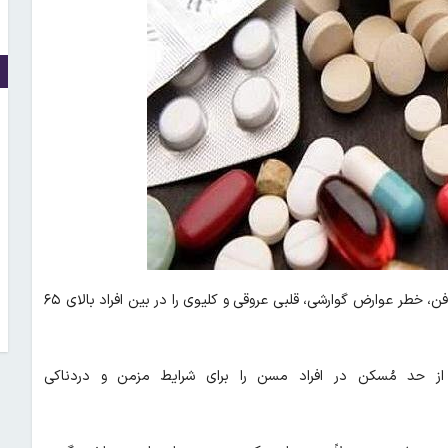
؛در این مطالعه، مصرف مکرر استامینوفن، خطر عوارض گوارشی، قلبی عروقی و کلیوی را در بین افراد بالای ۶۵
ز حد مُسکن در افراد مسن را برای شرایط مزمن و دردناکی