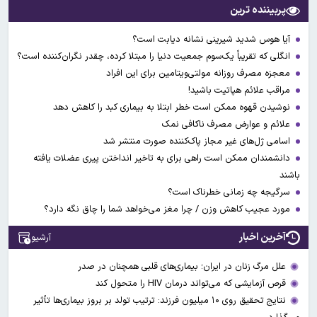
پربیننده ترین
آیا هوس شدید شیرینی نشانه دیابت است؟
انگلی که تقریباً یک‌سوم جمعیت دنیا را مبتلا کرده، چقدر نگران‌کننده است؟
معجزه مصرف روزانه مولتی‌ویتامین برای این افراد
مراقب علائم هپاتیت باشید!
نوشیدن قهوه ممکن است خطر ابتلا به بیماری کبد را کاهش دهد
علائم و عوارض مصرف ناکافی نمک
اسامی ژل‌های غیر مجاز پاک‌کننده صورت منتشر شد
دانشمندان ممکن است راهی برای به تاخیر انداختن پیری عضلات یافته
باشند
سرگیجه چه زمانی خطرناک است؟
مورد عجیب کاهش وزن / چرا مغز می‌خواهد شما را چاق نگه دارد؟
آخرین اخبار
آرشیو
علل مرگ زنان در ایران؛ بیماری‌های قلبی همچنان در صدر
قرص آزمایشی که می‌تواند درمان HIV را متحول کند
نتایج تحقیق روی ۱۰ میلیون فرزند: ترتیب تولد بر بروز بیماری‌ها تأثیر