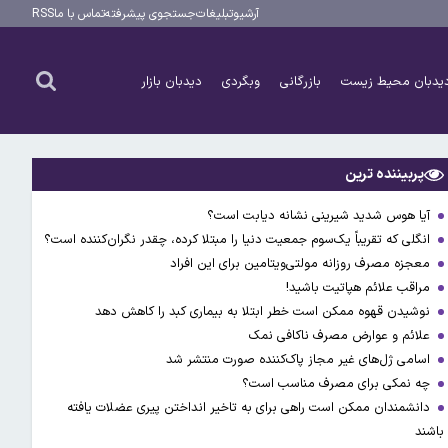
آرشیو
تبلیغات
جستجوی پیشرفته
تماس با ما
RSS
یدبان محیط زیست
بازرگانی
وبگردی
دیدبان بازار
پربیننده ترین
آیا هوس شدید شیرینی نشانه دیابت است؟
انگلی که تقریباً یک‌سوم جمعیت دنیا را مبتلا کرده، چقدر نگران‌کننده است؟
معجزه مصرف روزانه مولتی‌ویتامین برای این افراد
مراقب علائم هپاتیت باشید!
نوشیدن قهوه ممکن است خطر ابتلا به بیماری کبد را کاهش دهد
علائم و عوارض مصرف ناکافی نمک
اسامی ژل‌های غیر مجاز پاک‌کننده صورت منتشر شد
چه نمکی برای مصرف مناسب است؟
دانشمندان ممکن است راهی برای به تاخیر انداختن پیری عضلات یافته
باشند