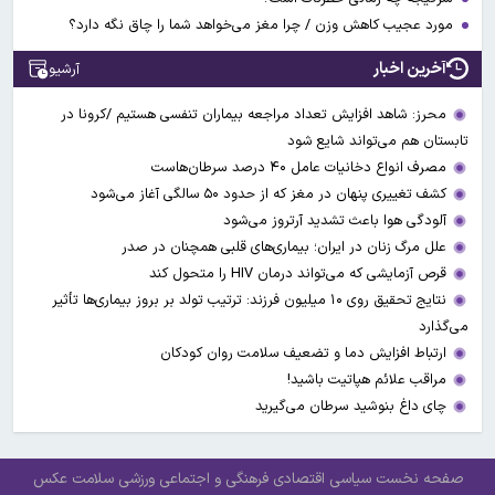
مورد عجیب کاهش وزن / چرا مغز می‌خواهد شما را چاق نگه دارد؟
آخرین اخبار
آرشیو
محرز: شاهد افزایش تعداد مراجعه بیماران تنفسی هستیم /کرونا در
تابستان هم می‌تواند شایع شود
مصرف انواع دخانیات عامل ۴۰ درصد سرطان‌هاست
کشف تغییری پنهان در مغز که از حدود ۵۰ سالگی آغاز می‌شود
آلودگی هوا باعث تشدید آرتروز می‌شود
علل مرگ زنان در ایران؛ بیماری‌های قلبی همچنان در صدر
قرص آزمایشی که می‌تواند درمان HIV را متحول کند
نتایج تحقیق روی ۱۰ میلیون فرزند: ترتیب تولد بر بروز بیماری‌ها تأثیر
می‌گذارد
ارتباط افزایش دما و تضعیف سلامت روان کودکان
مراقب علائم هپاتیت باشید!
چای داغ بنوشید سرطان می‌گیرید
صفحه نخست
سیاسی
اقتصادی
فرهنگی و اجتماعی
ورزشی
سلامت
عکس