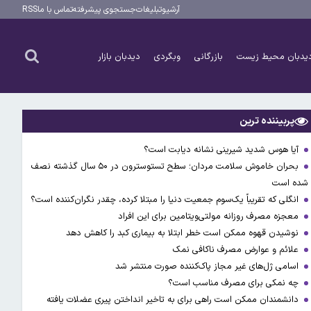
آرشیو
تبلیغات
جستجوی پیشرفته
تماس با ما
RSS
یدبان محیط زیست
بازرگانی
وبگردی
دیدبان بازار
پربیننده ترین
آیا هوس شدید شیرینی نشانه دیابت است؟
بحران خاموش سلامت مردان؛ سطح تستوسترون در ۵۰ سال گذشته نصف
شده است
انگلی که تقریباً یک‌سوم جمعیت دنیا را مبتلا کرده، چقدر نگران‌کننده است؟
معجزه مصرف روزانه مولتی‌ویتامین برای این افراد
نوشیدن قهوه ممکن است خطر ابتلا به بیماری کبد را کاهش دهد
علائم و عوارض مصرف ناکافی نمک
اسامی ژل‌های غیر مجاز پاک‌کننده صورت منتشر شد
چه نمکی برای مصرف مناسب است؟
دانشمندان ممکن است راهی برای به تاخیر انداختن پیری عضلات یافته