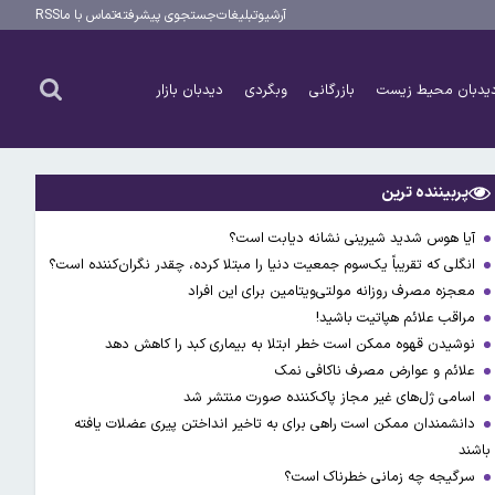
آرشیو
تبلیغات
جستجوی پیشرفته
تماس با ما
RSS
یدبان محیط زیست
بازرگانی
وبگردی
دیدبان بازار
پربیننده ترین
آیا هوس شدید شیرینی نشانه دیابت است؟
انگلی که تقریباً یک‌سوم جمعیت دنیا را مبتلا کرده، چقدر نگران‌کننده است؟
معجزه مصرف روزانه مولتی‌ویتامین برای این افراد
مراقب علائم هپاتیت باشید!
نوشیدن قهوه ممکن است خطر ابتلا به بیماری کبد را کاهش دهد
علائم و عوارض مصرف ناکافی نمک
اسامی ژل‌های غیر مجاز پاک‌کننده صورت منتشر شد
دانشمندان ممکن است راهی برای به تاخیر انداختن پیری عضلات یافته
باشند
سرگیجه چه زمانی خطرناک است؟