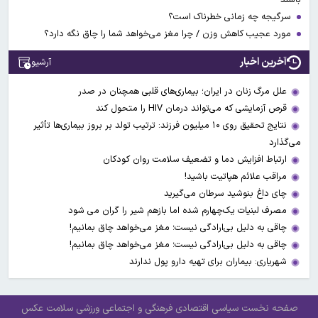
سرگیجه چه زمانی خطرناک است؟
مورد عجیب کاهش وزن / چرا مغز می‌خواهد شما را چاق نگه دارد؟
آخرین اخبار
آرشیو
علل مرگ زنان در ایران؛ بیماری‌های قلبی همچنان در صدر
قرص آزمایشی که می‌تواند درمان HIV را متحول کند
نتایج تحقیق روی ۱۰ میلیون فرزند: ترتیب تولد بر بروز بیماری‌ها تأثیر
می‌گذارد
ارتباط افزایش دما و تضعیف سلامت روان کودکان
مراقب علائم هپاتیت باشید!
چای داغ بنوشید سرطان می‌گیرید
مصرف لبنیات یک‌چهارم شده اما بازهم شیر را گران می‌ شود
چاقی به دلیل بی‌ارادگی نیست؛ مغز می‌خواهد چاق بمانیم!
چاقی به دلیل بی‌ارادگی نیست؛ مغز می‌خواهد چاق بمانیم!
شهریاری: بیماران برای تهیه دارو پول ندارند
صفحه نخست
سیاسی
اقتصادی
فرهنگی و اجتماعی
ورزشی
سلامت
عکس