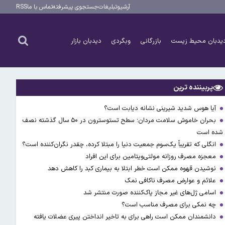
آرشیو
تبلیغات
جستجوی پیشرفته
تماس با ما
RSS
یدبان محیط زیست
بازرگانی
وبگردی
دیدبان بازار
پربیننده ترین
آیا هوس شدید شیرینی نشانه دیابت است؟
بحران خاموش سلامت مردان؛ سطح تستوسترون در ۵۰ سال گذشته نصف
شده است
انگلی که تقریباً یک‌سوم جمعیت دنیا را مبتلا کرده، چقدر نگران‌کننده است؟
معجزه مصرف روزانه مولتی‌ویتامین برای این افراد
نوشیدن قهوه ممکن است خطر ابتلا به بیماری کبد را کاهش دهد
علائم و عوارض مصرف ناکافی نمک
اسامی ژل‌های غیر مجاز پاک‌کننده صورت منتشر شد
چه نمکی برای مصرف مناسب است؟
دانشمندان ممکن است راهی برای به تاخیر انداختن پیری عضلات یافته