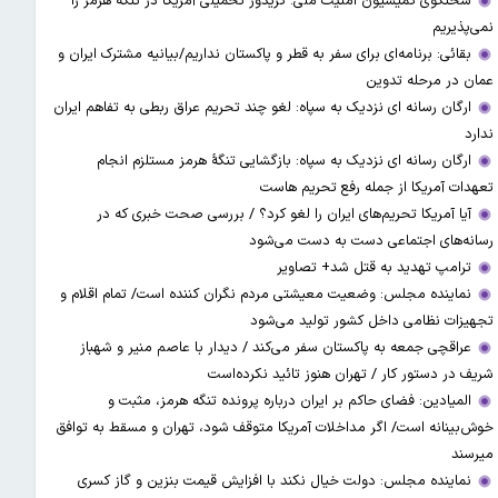
سخنگوی کمیسیون امنیت ملی: کریدور تحمیلی آمریکا در تنگه هرمز را
نمی‌پذیریم
بقائی: برنامه‌ای برای سفر به قطر و پاکستان نداریم/بیانیه مشترک ایران و
عمان در مرحله تدوین
ارگان رسانه ای نزدیک به سپاه: لغو چند تحریم عراق ربطی به تفاهم ایران
ندارد
ارگان رسانه ای نزدیک به سپاه: بازگشایی تنگۀ هرمز مستلزم انجام
تعهدات آمریکا از جمله رفع تحریم هاست
آیا آمریکا تحریم‌های ایران را لغو کرد؟ / بررسی صحت خبری که در
رسانه‌های اجتماعی دست به دست می‌شود
ترامپ تهدید به قتل شد+ تصاویر
نماینده مجلس: وضعیت معیشتی مردم نگران کننده است/ تمام اقلام و
تجهیزات نظامی داخل کشور تولید می‌شود
عراقچی جمعه به پاکستان سفر می‌کند / دیدار با عاصم منیر و شهباز
شریف در دستور کار / تهران هنوز تائید نکرده‌است
المیادین: فضای حاکم بر ایران درباره پرونده تنگه هرمز، مثبت و
خوش‌بینانه است/ اگر مداخلات آمریکا متوقف شود، تهران و مسقط به توافق
میرسند
نماینده مجلس: دولت خیال نکند با افزایش قیمت بنزین‌ و گاز کسری