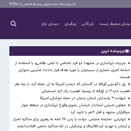
آرشیو
تبلیغات
جستجوی پیشرفته
تماس با ما
RSS
یدبان محیط زیست
بازرگانی
وبگردی
دیدبان بازار
پربیننده ترین
جزییات تیراندازی در مشهد/ دو فرد ناشناس با لباس نظامی‌و با استفاده از
اسلحه کمری، شماری از بسیجیان را مورد هدف قرار دادند/ ضاربین متواری
هستند
پل دگونچی آق‌قلا در گلستان که دیشب آمریکا به آن حمله کرد، از چه نظر
اهمیت دارد؟/ از آق‌قلا تا روسیه، اهمیت یک گره لجستیکی
شهادت ۳ ‌پاسداران استان زنجان در حمله موشکی آمریکا
معاون امنیتی استاندار خراسان رضوی وقوع تیراندازی در منطقه بلوار
سرافرازان مشهد و قتل ۲نفر را تایید کرد
ابوترابی، نماینده مجلس: دولت با زدن ۲۸ نامه به رهبری برای مذاکره اصرار
و ایشان را تهدید کرد/قالیباف و پزشکیان در تله مذاکره دشمن افتادند/عدم