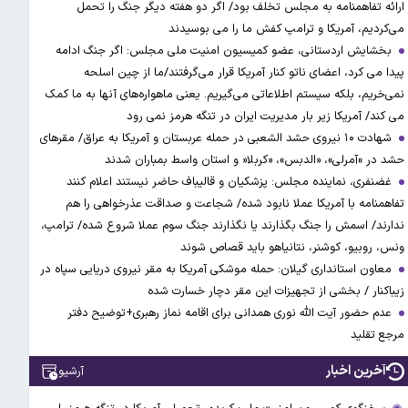
ارائه تفاهمنامه به مجلس تخلف بود/ اگر دو هفته دیگر جنگ را تحمل
می‌کردیم، آمریکا و ترامپ کفش ما را می بوسیدند
بخشایش اردستانی، عضو کمیسیون امنیت ملی مجلس: اگر جنگ ادامه
پیدا می کرد، اعضای ناتو کنار آمریکا قرار می‌گرفتند/ما از چین اسلحه
نمی‌خریم، بلکه سیستم اطلاعاتی می‌گیریم. یعنی ماهواره‌های آنها به ما کمک
می کند/ آمریکا زیر بار مدیریت ایران در تنگه هرمز نمی رود
شهادت ۱۰ نیروی حشد الشعبی در حمله عربستان و آمریکا به عراق/ مقرهای
حشد در »آمرلی»، «الدبس»، «کربلا« و استان واسط بمباران شدند
غضنفری، نماینده مجلس: پزشکیان و قالیباف حاضر نیستند اعلام کنند
تفاهمنامه با آمریکا عملا نابود شده/ شجاعت و صداقت عذرخواهی را هم
ندارند/ اسمش را جنگ بگذارند یا نگذارند جنگ سوم عملا شروع شده/ ترامپ،
ونس، روبیو، کوشنر، نتانیاهو باید قصاص شوند
معاون استانداری گیلان: حمله موشکی آمریکا به مقر نیروی دریایی سپاه در
زیباکنار / بخشی از تجهیزات این مقر دچار خسارت شده
عدم حضور آیت الله نوری همدانی برای اقامه نماز رهبری+توضیح دفتر
مرجع تقلید
آخرین اخبار
آرشیو