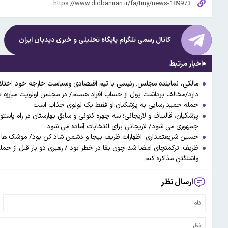
کانال رسمی تلگرام پایگاه تحلیلی و خبری
دیدبان ایران
اخبار مرتبط
مالکی، نماینده مجلس: رئیسی با تیم اقتصادی وسیاست خارجه خود اختل
دارد/مخالف برداشت پول از حساب افراد هستم/ در مجلس اولویت مبارزه با فس
حمله حمید رسایی به پزشکیان:او فقط یک لولوی جذاب است
پزشکیان، قالیباف و لاریجانی؛ سه چهره کنونی و سابق بهارستان در راه پا
جمهوری می شود/ لاریجانی برای انتخابات آماده می شود
حسین شریعتمداری: اظهارات ظریف بیجا و دشمن شاد کن بود/ موشک ها ب
ظریف: ترکمنچای امضا شد چون بقا در خطر بود / رهبری دو بار قبل از حمله آ
واشنگتن مذاکره کنم
ارسال نظر