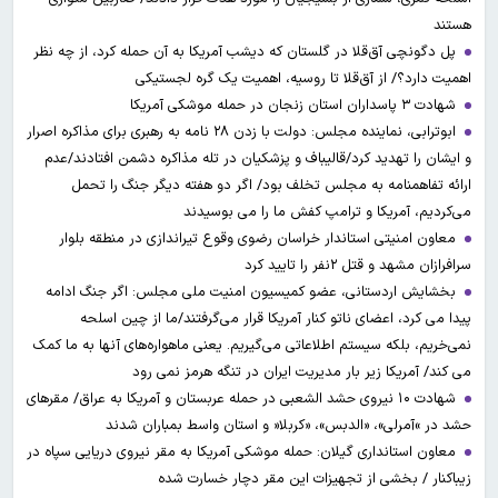
هستند
پل دگونچی آق‌قلا در گلستان که دیشب آمریکا به آن حمله کرد، از چه نظر
اهمیت دارد؟/ از آق‌قلا تا روسیه، اهمیت یک گره لجستیکی
شهادت ۳ ‌پاسداران استان زنجان در حمله موشکی آمریکا
ابوترابی، نماینده مجلس: دولت با زدن ۲۸ نامه به رهبری برای مذاکره اصرار
و ایشان را تهدید کرد/قالیباف و پزشکیان در تله مذاکره دشمن افتادند/عدم
ارائه تفاهمنامه به مجلس تخلف بود/ اگر دو هفته دیگر جنگ را تحمل
می‌کردیم، آمریکا و ترامپ کفش ما را می بوسیدند
معاون امنیتی استاندار خراسان رضوی وقوع تیراندازی در منطقه بلوار
سرافرازان مشهد و قتل ۲نفر را تایید کرد
بخشایش اردستانی، عضو کمیسیون امنیت ملی مجلس: اگر جنگ ادامه
پیدا می کرد، اعضای ناتو کنار آمریکا قرار می‌گرفتند/ما از چین اسلحه
نمی‌خریم، بلکه سیستم اطلاعاتی می‌گیریم. یعنی ماهواره‌های آنها به ما کمک
می کند/ آمریکا زیر بار مدیریت ایران در تنگه هرمز نمی رود
شهادت ۱۰ نیروی حشد الشعبی در حمله عربستان و آمریکا به عراق/ مقرهای
حشد در »آمرلی»، «الدبس»، «کربلا« و استان واسط بمباران شدند
معاون استانداری گیلان: حمله موشکی آمریکا به مقر نیروی دریایی سپاه در
زیباکنار / بخشی از تجهیزات این مقر دچار خسارت شده