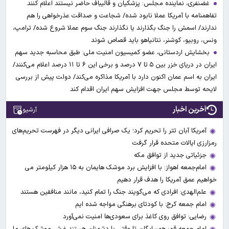
غضنفری، نماینده مجلس: پزشکیان و قالیباف حاضر نیستند اعلام کنند
تفاهمنامه با آمریکا عملا نابود شده/ شجاعت و صداقت عذرخواهی را هم
ندارند/ اسمش را جنگ بگذارند یا نگذارند جنگ سوم عملا شروع شده/ ترامپ،
ونس، روبیو، کوشنر، نتانیاهو باید قصاص شوند
بخشایش اردستانی، عضو کمیسیون امنیت ملی: طبق محاسبه جدید سهم
ایران در دریای خزر بین ۵ تا ۷ درصد و برخی این ۶ تا ۱۱ درصد اعلام می‌کنند/
ایران به اسم عمان اکنون دارد با آمریکا مذاکره می‌کند/ دولت پیش از بررسی
لایحه توسط مجلس جهت افزایش سهم ایران اقدام کند
آخرین اخبار
آرشیو
آمریکا آبان تتر را تحریم کرد؛ یک صرافی ایرانی دیگر در فهرست تحریم‌های
رمزارزی ایالات متحده قرار گرفت
جزئیاتی جدید از توافق مکه
امام‌جمعه اهواز: با افزایش برد موشک هایمان به ۱۵ هزار کیلومتر می
خواهیم عمق آمریکا را هدف قرار دهیم
علم‌الهدی: افرادی که می‌گویند جنگ را تمام کنید، مانند منافقین هستند
امام جمعه کرج: با کودتای برهنگی مواجه شده ایم
رضایی: توافق روی کاغذ برای سعودی‌ها امنیت نمی‌آورد
امام جمعه قم: همسایگان تا وقتی با دشمنان هستند غرش موشک های ما