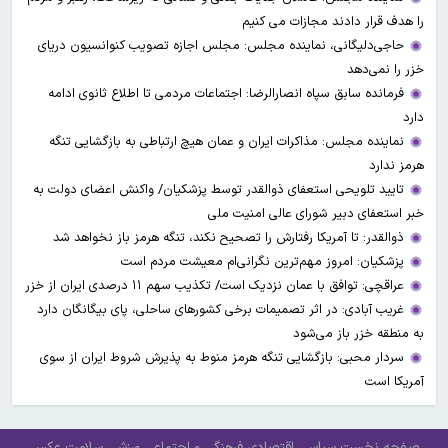
را هدف قرار دادند مجازات می کنیم
حاجی‌دلیگانی، نماینده مجلس: مجلس اجازه تصویب کنوانسیون دریای
خزر را نمی‌دهد
فرمانده سابق سپاه انصارالرضا: اجتماعات مردمی تا اطلاع ثانوی ادامه
دارد
نماینده مجلس: مذاکرات ایران و عمان هیچ ارتباطی به بازگشایی تنگه
هرمز ندارد
تایید تلویحی استعفای ذوالقدر توسط پزشکیان/ واکنش اعضای دولت به
خبر استعفای دبیر شورای عالی امنیت ملی
ذوالقدر: تا آمریکا رفتارش را تصحیح نکند، تنگه هرمز باز نخواهد شد
پزشکیان: امروز مهم‌ترین نگرانی‌ام معیشت مردم است
عراقچی: توافق با عمان نزدیک است/ تکذیب سهم ۱۱ درصدی ایران از خزر
غریب آبادی: در اثر تصمیمات برخی کشورهای ساحلی، پای بیگانگان دارد
به منطقه خزر باز می‌شود
سردار محبی: بازگشایی تنگه هرمز منوط به پذیرش شروط ایران از سوی
آمریکا است
صفحه نخست
سیاسی
اقتصادی
فرهنگی و اجتماعی
ورزشی
سلامت
عکس