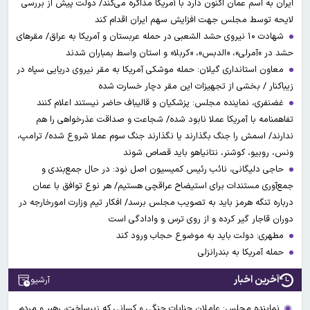
ایران به اسم عمان اکنون دارد با آمریکا مذاکره می‌کند/ دولت پیش از بررسی
لایحه توسط مجلس جهت افزایش سهم ایران اقدام کند
شهادت ۱۰ نیروی حشد الشعبی در حمله عربستان و آمریکا به عراق/ مقرهای
حشد در »آمرلی»، «الدبس»، «کربلا« و استان واسط بمباران شدند
معاون استانداری گیلان: حمله موشکی آمریکا به مقر نیروی دریایی سپاه در
زیباکنار / بخشی از تجهیزات این مقر دچار خسارت شده
غضنفری، نماینده مجلس: پزشکیان و قالیباف حاضر نیستند اعلام کنند
تفاهمنامه با آمریکا عملا نابود شده/ شجاعت و صداقت عذرخواهی را هم
ندارند/ اسمش را جنگ بگذارند یا نگذارند جنگ سوم عملا شروع شده/ ترامپ،
ونس، روبیو، کوشنر، نتانیاهو باید قصاص شوند
حاجی دلیگانی، نائب رئیس کمیسیون اصل نود: در حال جمع‌بندی و
جمع‌آوری مستندات برای استیضاح عراقچی هستیم/ هر نوع توافق با عمان
درباره تنگه هرمز باید به تصویب مجلس برسد/ افکار تیم وزارت امورخارجه در
دوران قاجار گیر کرده و از روی ترس و وادادگی است
مطهری: دولت باید به موضوع حجاب ورود کند
حمله آمریکا به بندرانزلی
آخرین اخبار
آرشیو
نماینده مجلس: عاملان جنایات جنگی و کسانی که زیرساخت‌، رهبر و مردم