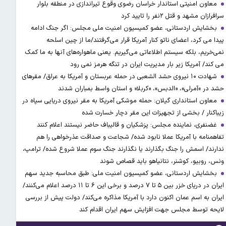
معاون امنیتی استاندار خراسان رضوی وقوع تیراندازی در منطقه بلوار
سرافرازان مشهد و قتل ۲نفر را تایید کرد
بخشایش اردستانی، عضو کمیسیون امنیت ملی مجلس: اگر جنگ ادامه
پیدا می کرد، اعضای ناتو کنار آمریکا قرار می‌گرفتند/ما از چین اسلحه
نمی‌خریم، بلکه سیستم اطلاعاتی می‌گیریم. یعنی ماهواره‌های آنها به ما کمک
می کند/ آمریکا زیر بار مدیریت ایران در تنگه هرمز نمی رود
شهادت ۱۰ نیروی حشد الشعبی در حمله عربستان و آمریکا به عراق/ مقرهای
حشد در »آمرلی»، «الدبس»، «کربلا« و استان واسط بمباران شدند
معاون استانداری گیلان: حمله موشکی آمریکا به مقر نیروی دریایی سپاه در
زیباکنار / بخشی از تجهیزات این مقر دچار خسارت شده
غضنفری، نماینده مجلس: پزشکیان و قالیباف حاضر نیستند اعلام کنند
تفاهمنامه با آمریکا عملا نابود شده/ شجاعت و صداقت عذرخواهی را هم
ندارند/ اسمش را جنگ بگذارند یا نگذارند جنگ سوم عملا شروع شده/ ترامپ،
ونس، روبیو، کوشنر، نتانیاهو باید قصاص شوند
بخشایش اردستانی، عضو کمیسیون امنیت ملی: طبق محاسبه جدید سهم
ایران در دریای خزر بین ۵ تا ۷ درصد و برخی این ۶ تا ۱۱ درصد اعلام می‌کنند/
ایران به اسم عمان اکنون دارد با آمریکا مذاکره می‌کند/ دولت پیش از بررسی
لایحه توسط مجلس جهت افزایش سهم ایران اقدام کند