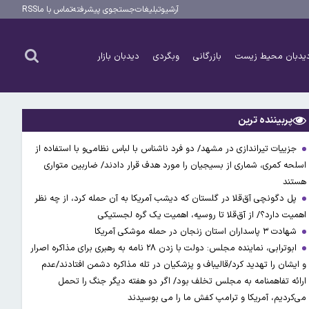
آرشیو
تبلیغات
جستجوی پیشرفته
تماس با ما
RSS
یدبان محیط زیست
بازرگانی
وبگردی
دیدبان بازار
پربیننده ترین
جزییات تیراندازی در مشهد/ دو فرد ناشناس با لباس نظامی‌و با استفاده از
اسلحه کمری، شماری از بسیجیان را مورد هدف قرار دادند/ ضاربین متواری
هستند
پل دگونچی آق‌قلا در گلستان که دیشب آمریکا به آن حمله کرد، از چه نظر
اهمیت دارد؟/ از آق‌قلا تا روسیه، اهمیت یک گره لجستیکی
شهادت ۳ ‌پاسداران استان زنجان در حمله موشکی آمریکا
ابوترابی، نماینده مجلس: دولت با زدن ۲۸ نامه به رهبری برای مذاکره اصرار
و ایشان را تهدید کرد/قالیباف و پزشکیان در تله مذاکره دشمن افتادند/عدم
ارائه تفاهمنامه به مجلس تخلف بود/ اگر دو هفته دیگر جنگ را تحمل
می‌کردیم، آمریکا و ترامپ کفش ما را می بوسیدند