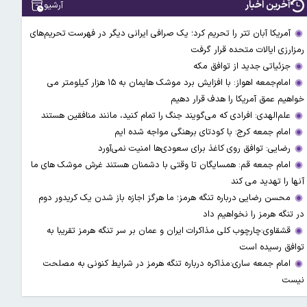
آخرین اخبار
آرشیو
آمریکا آبان تتر را تحریم کرد؛ یک صرافی ایرانی دیگر در فهرست تحریم‌های
رمزارزی ایالات متحده قرار گرفت
جزئیاتی جدید از توافق مکه
امام‌جمعه اهواز: با افزایش برد موشک هایمان به ۱۵ هزار کیلومتر می
خواهیم عمق آمریکا را هدف قرار دهیم
علم‌الهدی: افرادی که می‌گویند جنگ را تمام کنید، مانند منافقین هستند
امام جمعه کرج: با کودتای برهنگی مواجه شده ایم
رضایی: توافق روی کاغذ برای سعودی‌ها امنیت نمی‌آورد
امام جمعه قم: همسایگان تا وقتی با دشمنان هستند غرش موشک های ما
آنها را تهدید می کند
محسن رضایی درباره تنگه هرمز؛ ما هرگز اجازه باز شدن یک کریدور دوم
در تنگه هرمز را نخواهیم داد
قشقاوی:چارچوب کلی مذاکرات ایران و عمان بر سر تنگه هرمز تقریبا به
توافق رسیده است
امام جمعه ساری:مذاکره درباره تنگه هرمز در شرایط کنونی به مصلحت
نیست