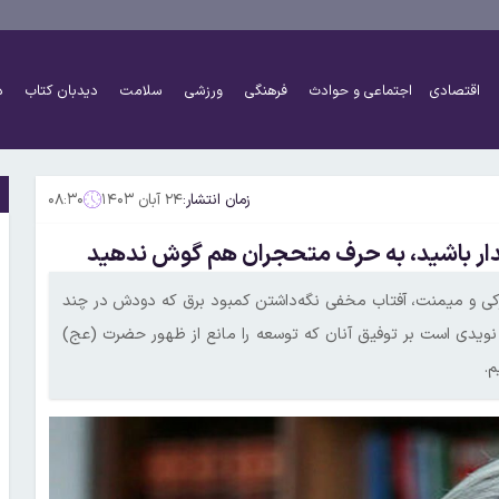
اقتصادی
اجتماعی و حوادث
فرهنگی
ورزشی
سلامت
دیدبان کتاب
د
زمان انتشار:
۲۴ آبان ۱۴۰۳
۰۸:۳۰
یدار باشید، به حرف متحجران هم گوش ندهید
 و میمنت، آفتاب مخفی نگه‌داشتن کمبود برق که دودش در چند
نویدی است بر توفیق آنان که توسعه را مانع از ظهور حضرت (عج)
م.