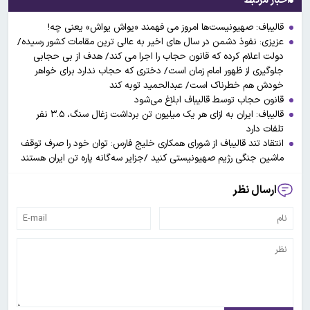
اخبار مرتبط
قالیباف: صهیونیست‌ها امروز می فهمند «یواش یواش» یعنی چه!
عزیزی: نفوذ دشمن در سال های اخیر به عالی ترین مقامات کشور رسیده/
دولت اعلام کرده که قانون حجاب​ را اجرا می کند/ هدف از بی حجابی
جلوگیری از ظهور امام زمان است/ دختری که حجاب​ ندارد برای خواهر
خودش هم خطرناک است/ عبدالحمید توبه کند
قانون حجاب توسط قالیباف ابلاغ می‌شود
قالیباف: ایران به ازای هر یک میلیون تن برداشت زغال سنگ، ۳.۵ نفر
تلفات دارد
انتقاد تند قالیباف از شورای همکاری خلیج فارس: توان خود را صرف توقف
ماشین جنگی رژیم صهیونیستی کنید /جزایر سه‌گانه پاره تن ایران هستند
ارسال نظر