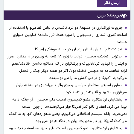
ارسال نظر
پربیننده ترین
جزییات تیراندازی در مشهد/ دو فرد ناشناس با لباس نظامی‌و با استفاده از
اسلحه کمری، شماری از بسیجیان را مورد هدف قرار دادند/ ضاربین متواری
هستند
شهادت ۳ ‌پاسداران استان زنجان در حمله موشکی آمریکا
ابوترابی، نماینده مجلس: دولت با زدن ۲۸ نامه به رهبری برای مذاکره اصرار
و ایشان را تهدید کرد/قالیباف و پزشکیان در تله مذاکره دشمن افتادند/عدم
ارائه تفاهمنامه به مجلس تخلف بود/ اگر دو هفته دیگر جنگ را تحمل
می‌کردیم، آمریکا و ترامپ کفش ما را می بوسیدند
معاون امنیتی استاندار خراسان رضوی وقوع تیراندازی در منطقه بلوار
سرافرازان مشهد و قتل ۲نفر را تایید کرد
بخشایش اردستانی، عضو کمیسیون امنیت ملی مجلس: اگر جنگ ادامه
پیدا می کرد، اعضای ناتو کنار آمریکا قرار می‌گرفتند/ما از چین اسلحه
نمی‌خریم، بلکه سیستم اطلاعاتی می‌گیریم. یعنی ماهواره‌های آنها به ما کمک
می کند/ آمریکا زیر بار مدیریت ایران در تنگه هرمز نمی رود
بخشایش اردستانی، عضو کمیسیون امنیت ملی: طبق محاسبه جدید سهم