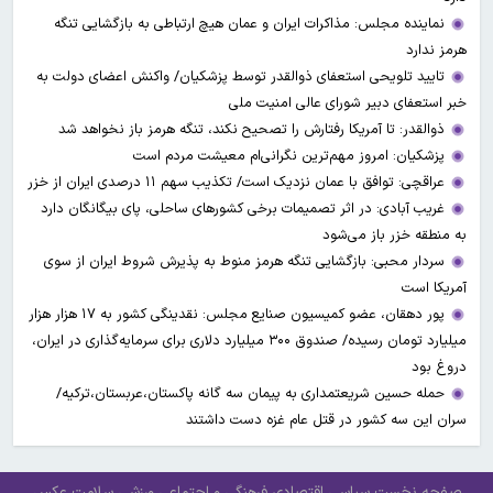
نماینده مجلس: مذاکرات ایران و عمان هیچ ارتباطی به بازگشایی تنگه
هرمز ندارد
تایید تلویحی استعفای ذوالقدر توسط پزشکیان/ واکنش اعضای دولت به
خبر استعفای دبیر شورای عالی امنیت ملی
ذوالقدر: تا آمریکا رفتارش را تصحیح نکند، تنگه هرمز باز نخواهد شد
پزشکیان: امروز مهم‌ترین نگرانی‌ام معیشت مردم است
عراقچی: توافق با عمان نزدیک است/ تکذیب سهم ۱۱ درصدی ایران از خزر
غریب آبادی: در اثر تصمیمات برخی کشورهای ساحلی، پای بیگانگان دارد
به منطقه خزر باز می‌شود
سردار محبی: بازگشایی تنگه هرمز منوط به پذیرش شروط ایران از سوی
آمریکا است
پور دهقان، عضو کمیسیون صنایع مجلس: نقدینگی کشور به ۱۷ هزار هزار
میلیارد تومان رسیده/ صندوق ۳۰۰ میلیارد دلاری برای سرمایه‌گذاری در ایران،
دروغ بود
حمله حسین شریعتمداری به پیمان سه گانه پاکستان،عربستان،ترکیه/
سران این سه کشور در قتل عام غزه دست داشتند
صفحه نخست
سیاسی
اقتصادی
فرهنگی و اجتماعی
ورزشی
سلامت
عکس