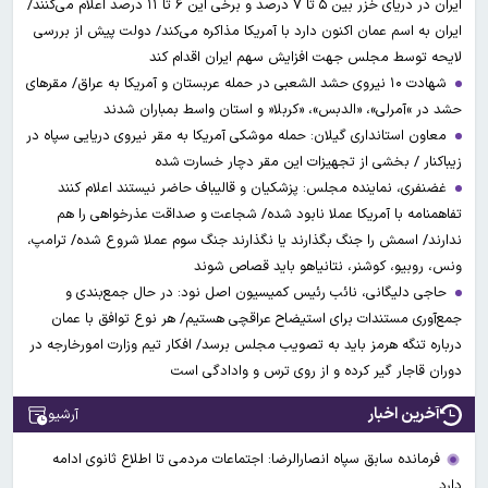
ایران در دریای خزر بین ۵ تا ۷ درصد و برخی این ۶ تا ۱۱ درصد اعلام می‌کنند/
ایران به اسم عمان اکنون دارد با آمریکا مذاکره می‌کند/ دولت پیش از بررسی
لایحه توسط مجلس جهت افزایش سهم ایران اقدام کند
شهادت ۱۰ نیروی حشد الشعبی در حمله عربستان و آمریکا به عراق/ مقرهای
حشد در »آمرلی»، «الدبس»، «کربلا« و استان واسط بمباران شدند
معاون استانداری گیلان: حمله موشکی آمریکا به مقر نیروی دریایی سپاه در
زیباکنار / بخشی از تجهیزات این مقر دچار خسارت شده
غضنفری، نماینده مجلس: پزشکیان و قالیباف حاضر نیستند اعلام کنند
تفاهمنامه با آمریکا عملا نابود شده/ شجاعت و صداقت عذرخواهی را هم
ندارند/ اسمش را جنگ بگذارند یا نگذارند جنگ سوم عملا شروع شده/ ترامپ،
ونس، روبیو، کوشنر، نتانیاهو باید قصاص شوند
حاجی دلیگانی، نائب رئیس کمیسیون اصل نود: در حال جمع‌بندی و
جمع‌آوری مستندات برای استیضاح عراقچی هستیم/ هر نوع توافق با عمان
درباره تنگه هرمز باید به تصویب مجلس برسد/ افکار تیم وزارت امورخارجه در
دوران قاجار گیر کرده و از روی ترس و وادادگی است
آخرین اخبار
آرشیو
فرمانده سابق سپاه انصارالرضا: اجتماعات مردمی تا اطلاع ثانوی ادامه
دارد