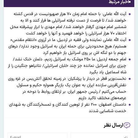
اخبار مرتبط
آیت الله عاملی: با حمله امام زمان ۷۰ هزار صهیونیست در قدس کشته
خواهند شد/ تا فرصت از دست نرفته اسرائیلی ها فرار کنند و الا به
شمشیر امام مهدی گرفتار خواهند شد/ امام مهدی با ابزار پیشرفته محل
اختفاء ۷۰ هزار اسرائیلی را خواهد فهمید و آنها را خواهد کشت
آیت الله عاملی نماینده ولی فقیه در اردبیل: ما در آرزوی «انتقام مقدس»
هستیم/ هیچ محدودیتی برای حمله ایران به اسرائیل وجود ندارد/ درهای
جهنم با دو لنگه اش بر روی اسرائیل باز خواهیم کرد
امام جمعه اردبیل: ما ۲۵۰ موشک به اسرائیل زدیم، دلمان خنک نشد/
چیزی برای اسرائیل نمانده جز چند خلبان اسرائیلی/ نتانیاهو جنگیدن را از
شاه اسماعیل یاد بگیرد
نخست‌وزیر قطر در دیدار با پزشکیان: در زمینه تحقق آتش‌بس در غزه روی
نقش‌آفرینی سازنده ایران به عنوان یک بازیگرِ همواره حکیم و مسئول
حساب می‌کنیم / رئیس جمهور ایران: بر ارتقای روابط با دوحه در
عرصه‌های مختلف تاکید داریم
دادستان اصفهان: ۲۰۰ نفر از توهین کنندگان و تمسخرکنندگان به شهدای
خدمت شناسایی شدند
ارسال نظر