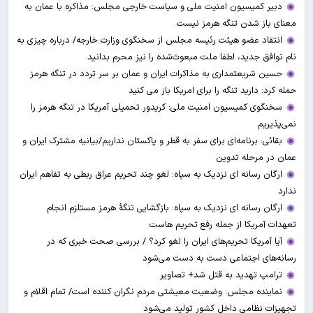
دبیر کمیسیون امنیت ملی و سیاست خارجی مجلس: مذاکره با عمان به
معنای باز شدن تنگه هرمز نیست
انتقاد عضو هیئت رئیسه مجلس از سخنگوی وزارت خارجه/ درباره چیزی به
نام توافق جدید، لطفا ملت مبعوث‌شده را نیز محرم بدانید
حسین شریعتمداری به مذاکرات ایران و عمان بر سر تردد در تنگه هرمز
حمله کرد: دارید تنگه را برای امریکا باز می کنید
سخنگوی کمیسیون امنیت ملی: کریدور تحمیلی آمریکا در تنگه هرمز را
نمی‌پذیریم
بقائی: برنامه‌ای برای سفر به قطر و پاکستان نداریم/بیانیه مشترک ایران و
عمان در مرحله تدوین
ارگان رسانه ای نزدیک به سپاه: لغو چند تحریم عراق ربطی به تفاهم ایران
ندارد
ارگان رسانه ای نزدیک به سپاه: بازگشایی تنگۀ هرمز مستلزم انجام
تعهدات آمریکا از جمله رفع تحریم هاست
آیا آمریکا تحریم‌های ایران را لغو کرد؟ / بررسی صحت خبری که در
رسانه‌های اجتماعی دست به دست می‌شود
ترامپ تهدید به قتل شد+ تصاویر
نماینده مجلس: وضعیت معیشتی مردم نگران کننده است/ تمام اقلام و
تجهیزات نظامی داخل کشور تولید می‌شود