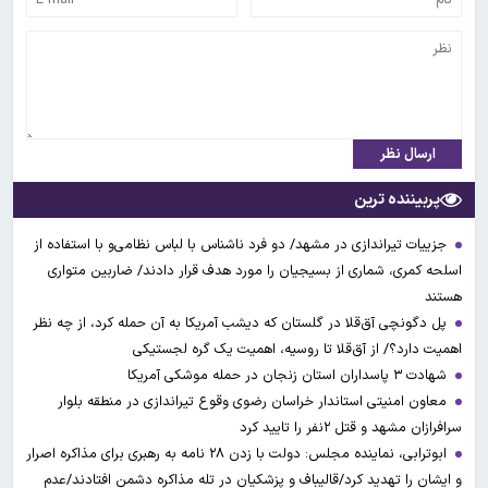
ارسال نظر
پربیننده ترین
جزییات تیراندازی در مشهد/ دو فرد ناشناس با لباس نظامی‌و با استفاده از
اسلحه کمری، شماری از بسیجیان را مورد هدف قرار دادند/ ضاربین متواری
هستند
پل دگونچی آق‌قلا در گلستان که دیشب آمریکا به آن حمله کرد، از چه نظر
اهمیت دارد؟/ از آق‌قلا تا روسیه، اهمیت یک گره لجستیکی
شهادت ۳ ‌پاسداران استان زنجان در حمله موشکی آمریکا
معاون امنیتی استاندار خراسان رضوی وقوع تیراندازی در منطقه بلوار
سرافرازان مشهد و قتل ۲نفر را تایید کرد
ابوترابی، نماینده مجلس: دولت با زدن ۲۸ نامه به رهبری برای مذاکره اصرار
و ایشان را تهدید کرد/قالیباف و پزشکیان در تله مذاکره دشمن افتادند/عدم