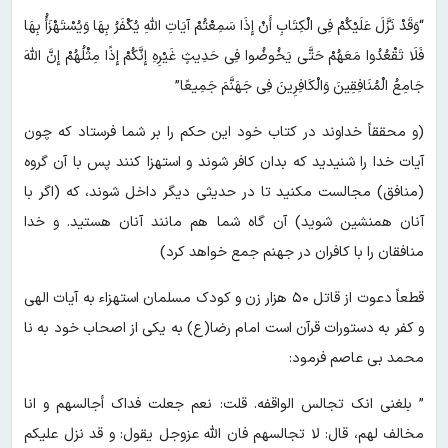
“وَقَدْ نَزَّلَ عَلَیْکُمْ فِی الْکِتَابِ أَنْ إِذَا سَمِعْتُمْ آیَاتِ اللَّهِ یُکْفَرُ بِهَا وَیُسْتَهْزَأُ بِهَا
فَلَا تَقْعُدُوا مَعَهُمْ حَتَّى یَخُوضُوا فِی حَدِیثٍ غَیْرِهِ إِنَّکُمْ إِذًا مِثْلُهُمْ إِنَّ اللَّهَ
جَامِعُ الْمُنَافِقِینَ وَالْکَافِرِینَ فِی جَهَنَّمَ جَمِیعًا”
(و محققاً خداوند در کتاب خود این حکم را بر شما فرستاد که چون
آیات خدا را شنیدید که بدان کافر شوند و استهزا کنند پس با آن گروه
(منافق) مجالست مکنید تا در حدیثی دیگر داخل شوند، که (اگر با
آنان همنشین شوید) آن گاه شما هم مانند آنان هستید. و خدا
منافقان را با کافران در جهنم جمع خواهد کرد)
قطعاً دعوت از قاتل ۵۰ هزار زن و کودک مسلمان استهزاء به آیات الهی
و کفر به دستورات قرآن است امام رضا(ع) به یکی از اصحاب خود به نا
محمد بی عاصم فرمود:
” بلغنی انک تجالس الواقفه. قلت: نعم جعلت فداک أجالسهم و انا
مخالف لهم، قال: لا تجالسهم فان الله عزوجل یقول: و قد نزل علیکم