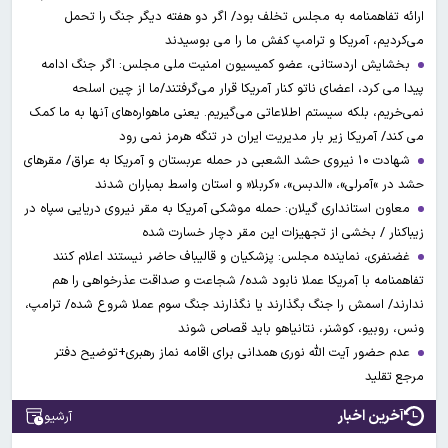
ارائه تفاهمنامه به مجلس تخلف بود/ اگر دو هفته دیگر جنگ را تحمل
می‌کردیم، آمریکا و ترامپ کفش ما را می بوسیدند
بخشایش اردستانی، عضو کمیسیون امنیت ملی مجلس: اگر جنگ ادامه
پیدا می کرد، اعضای ناتو کنار آمریکا قرار می‌گرفتند/ما از چین اسلحه
نمی‌خریم، بلکه سیستم اطلاعاتی می‌گیریم. یعنی ماهواره‌های آنها به ما کمک
می کند/ آمریکا زیر بار مدیریت ایران در تنگه هرمز نمی رود
شهادت ۱۰ نیروی حشد الشعبی در حمله عربستان و آمریکا به عراق/ مقرهای
حشد در »آمرلی»، «الدبس»، «کربلا« و استان واسط بمباران شدند
معاون استانداری گیلان: حمله موشکی آمریکا به مقر نیروی دریایی سپاه در
زیباکنار / بخشی از تجهیزات این مقر دچار خسارت شده
غضنفری، نماینده مجلس: پزشکیان و قالیباف حاضر نیستند اعلام کنند
تفاهمنامه با آمریکا عملا نابود شده/ شجاعت و صداقت عذرخواهی را هم
ندارند/ اسمش را جنگ بگذارند یا نگذارند جنگ سوم عملا شروع شده/ ترامپ،
ونس، روبیو، کوشنر، نتانیاهو باید قصاص شوند
عدم حضور آیت الله نوری همدانی برای اقامه نماز رهبری+توضیح دفتر
مرجع تقلید
آخرین اخبار
آرشیو