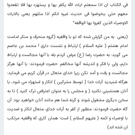
فی الکتاب ان اذا سمعتم ایات الله یکفر بها و یستهزء بها فلا تقعدوا
معهم حتی یخوضوا فی حدیث غیره انکم اذا مثلهم یعنی بالایات
الاوصیاء الذین کفروا بها الواقفه”
(یعنی به من گزارش شده که تو با واقفیه (گروه منحرف و منکر امامت
امام هشتم ( علیه السلام ) ارتباط و نشست داری ! محمد بن عاصم
می گوید: به حضرت رضا (ع) عرض کردم بله با آنها مجالست و ارتباط
دارم، ولی با فکر و اندیشه آنها مخالفم. حضرت فرمودند: با آنها هرگز
مجالست و رفت و آمد نکن زیرا خدای متعال در قرآن کریم می فرماید:
هرگاه شنیدید آیات خدا ( توسط مشرکین ) انکار و استهزاء می شود، با
آنان همنشینی نکنید ( و مجلس را به عنوان اعتراض ترک کنید ) تا به
سخن دیگری مشغول شوند و گرنه شما هم مانند آنان خواهید بود. آن
گاه حضرت فرمودند: منظور از کفر به آیات خدای متعال انکار و ضدیت
با اوصیاء و ائمه ( علیهم السلام ) است؛ همان کاری که واقفیه مرتکب
ان شده اند)