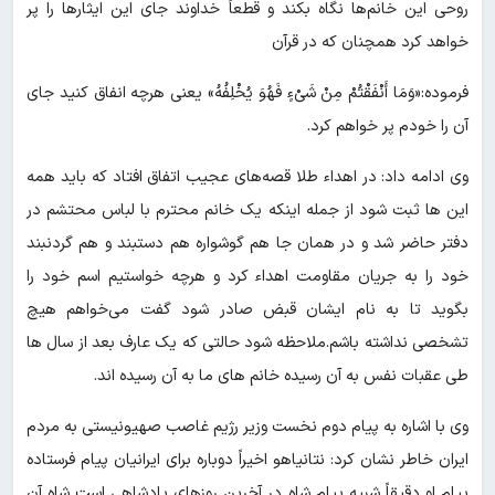
روحی این خانم‌ها نگاه بکند و قطعاً خداوند جای این ایثارها را پر
خواهد کرد همچنان که در قرآن
فرموده:«وَمَا أَنْفَقْتُمْ مِنْ شَیْءٍ فَهُوَ یُخْلِفُهُ» یعنی هرچه انفاق کنید جای
آن را خودم پر خواهم کرد.
وی ادامه داد: در اهداء طلا قصه‌های عجیب اتفاق افتاد که باید همه
این ها ثبت شود از جمله اینکه یک خانم محترم با لباس محتشم در
دفتر حاضر شد و در همان جا هم گوشواره هم دستبند و هم گردنبند
خود را به جریان مقاومت اهداء کرد و هرچه خواستیم اسم خود را
بگوید تا به نام ایشان قبض صادر شود گفت می‌خواهم هیچ
تشخصی نداشته باشم.ملاحظه شود حالتی که یک عارف بعد از سال ها
طی عقبات نفس به آن رسیده خانم های ما به آن رسیده اند.
وی با اشاره به پیام دوم نخست وزیر رژیم غاصب صهیونیستی به مردم
ایران خاطر نشان کرد: نتانیاهو اخیراً دوباره برای ایرانیان پیام فرستاده
پیام او دقیقاً شبیه پیام شاه در آخرین روزهای پادشاهی است شاه آن