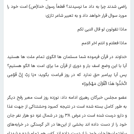
راضی شدند چرا به داد ما نرسیدند؟ قطعاً رسول خدا(ص) امت خود را
مورد سوال قرار خواهد داد و به تعبیر شاعر تازی:
ماذا تقولون لو قال النبی لکم
ماذا فعلتم و انتم اخر الامم
خداوند در قرآن فرموده شما مسلمان ها الگوی تمام ملت ها هستید
آیا با این وضع اسف بار و دوری از قرآن ما برای امت ها الگو هستیم؟
پس آیا پیامبر حق ندارد که در روز قیامت بگوید: «یَا رَبِّ إِنَّ قَوْمِی
اتَّخَذُوا هَذَا الْقُرْآنَ مَهْجُورًا»
عضو مجلس خبرگان رهبری ادامه داد: نوزده روز است معبر رفح دیگر
به طور کامل بسته شده است در نتیجه کمبود وحشتناکی از جهت غذا
و دارو درست شده است در عرض ۳۸ روز در شمال غزه دو هزار نفر جان
خود را از دست داده اند بخشی از این‌ها در اثر گرسنگی در خرابه‌های
ساختمان‌ها جان خود را از دست داده اند کفن هم تمام شده و شهداء