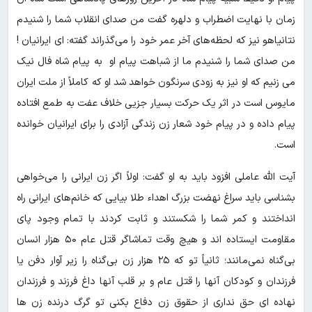
زمان با نهایت اضطراب و دلهره گفت من صدای انقلاب شما را شنیدم
نتانیاهو نیز که لحظه‌های آخر عمر خود را می‌گذراند گفته: ای ایرانیان !
من صدای شما را شنیدم ما از شباهت پیام او به پیام شاه فال نیک
می زنیم که او نیز به زودی سرنگون خواهد شد او که کاملاً از ملت ایران
مایوس است در اثر یک حرکت بسیار جزیی خلاف عفت به طمع افتاده
پیام داده و در پیام خود شعار زن زندگی آزادی را برای ایرانیان خوانده
است.
آیت الله عاملی افزود باید به او گفت: اولاً اگر زن ایرانی را می‌خواهی
بشناسی باید سراغ نهضت بزرگ اهداء طلا بیایی که خانم‌های ایرانی راه
انداختند و کمر شما را شکستند و ثابت کردند با تمام وجود پای
مقاومت ایستاده اند و هیچ وقت تماشاگر قتل عام ۵۰ هزار انسان
بی‌گناه نمی‌مانند؛ ثانیاً تو که ۲۵ هزار زن بی‌گناه را زیر آوار دفن یا
فرزندان و کودکان آنها را قتل عام و بر قلب آنها داغ فرزند و فرزندان
نهاده ای حق نداری از حقوق زن دفاع بکنی تو گرگ درنده زن ها