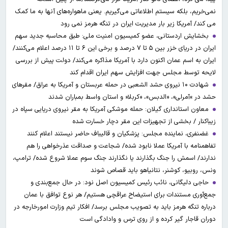
نمی‌خریم، بلکه سیستم اطلاعاتی می‌گیریم. یعنی ماهواره‌های آنها به ما کمک
می کند/ آمریکا زیر بار مدیریت ایران در تنگه هرمز نمی رود
بخشایش اردستانی، عضو کمیسیون امنیت ملی: طبق محاسبه جدید سهم
ایران در دریای خزر بین ۵ تا ۷ درصد و برخی این ۶ تا ۱۱ درصد اعلام می‌کنند/
ایران به اسم عمان اکنون دارد با آمریکا مذاکره می‌کند/ دولت پیش از بررسی
لایحه توسط مجلس جهت افزایش سهم ایران اقدام کند
شهادت ۱۰ نیروی حشد الشعبی در حمله عربستان و آمریکا به عراق/ مقرهای
حشد در »آمرلی»، «الدبس»، «کربلا« و استان واسط بمباران شدند
معاون استانداری گیلان: حمله موشکی آمریکا به مقر نیروی دریایی سپاه در
زیباکنار / بخشی از تجهیزات این مقر دچار خسارت شده
غضنفری، نماینده مجلس: پزشکیان و قالیباف حاضر نیستند اعلام کنند
تفاهمنامه با آمریکا عملا نابود شده/ شجاعت و صداقت عذرخواهی را هم
ندارند/ اسمش را جنگ بگذارند یا نگذارند جنگ سوم عملا شروع شده/ ترامپ،
ونس، روبیو، کوشنر، نتانیاهو باید قصاص شوند
حاجی دلیگانی، نائب رئیس کمیسیون اصل نود: در حال جمع‌بندی و
جمع‌آوری مستندات برای استیضاح عراقچی هستیم/ هر نوع توافق با عمان
درباره تنگه هرمز باید به تصویب مجلس برسد/ افکار تیم وزارت امورخارجه در
دوران قاجار گیر کرده و از روی ترس و وادادگی است