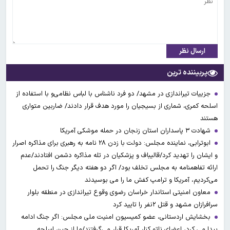
ارسال نظر
پربیننده ترین
جزییات تیراندازی در مشهد/ دو فرد ناشناس با لباس نظامی‌و با استفاده از
اسلحه کمری، شماری از بسیجیان را مورد هدف قرار دادند/ ضاربین متواری
هستند
شهادت ۳ ‌پاسداران استان زنجان در حمله موشکی آمریکا
ابوترابی، نماینده مجلس: دولت با زدن ۲۸ نامه به رهبری برای مذاکره اصرار
و ایشان را تهدید کرد/قالیباف و پزشکیان در تله مذاکره دشمن افتادند/عدم
ارائه تفاهمنامه به مجلس تخلف بود/ اگر دو هفته دیگر جنگ را تحمل
می‌کردیم، آمریکا و ترامپ کفش ما را می بوسیدند
معاون امنیتی استاندار خراسان رضوی وقوع تیراندازی در منطقه بلوار
سرافرازان مشهد و قتل ۲نفر را تایید کرد
بخشایش اردستانی، عضو کمیسیون امنیت ملی مجلس: اگر جنگ ادامه
پیدا می کرد، اعضای ناتو کنار آمریکا قرار می‌گرفتند/ما از چین اسلحه