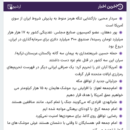
آخرین اخبار
آرشیو
سردار محبی: بازگشایی تنگه هرمز منوط به پذیرش شروط ایران از سوی
آمریکا است
پور دهقان، عضو کمیسیون صنایع مجلس: نقدینگی کشور به ۱۷ هزار هزار
میلیارد تومان رسیده/ صندوق ۳۰۰ میلیارد دلاری برای سرمایه‌گذاری در ایران،
دروغ بود
حمله حسین شریعتمداری به پیمان سه گانه پاکستان،عربستان،ترکیه/
سران این سه کشور در قتل عام غزه دست داشتند
آمریکا آبان تتر را تحریم کرد؛ یک صرافی ایرانی دیگر در فهرست تحریم‌های
رمزارزی ایالات متحده قرار گرفت
جزئیاتی جدید از توافق مکه
امام‌جمعه اهواز: با افزایش برد موشک هایمان به ۱۵ هزار کیلومتر می
خواهیم عمق آمریکا را هدف قرار دهیم
علم‌الهدی: افرادی که می‌گویند جنگ را تمام کنید، مانند منافقین هستند
امام جمعه کرج: با کودتای برهنگی مواجه شده ایم
رضایی: توافق روی کاغذ برای سعودی‌ها امنیت نمی‌آورد
امام جمعه قم: همسایگان تا وقتی با دشمنان هستند غرش موشک های ما
آنها را تهدید می کند