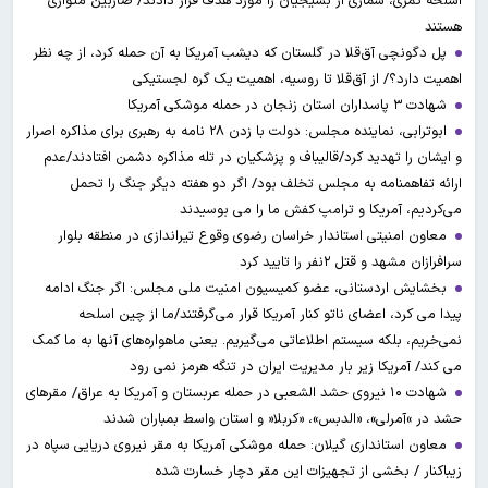
اسلحه کمری، شماری از بسیجیان را مورد هدف قرار دادند/ ضاربین متواری
هستند
پل دگونچی آق‌قلا در گلستان که دیشب آمریکا به آن حمله کرد، از چه نظر
اهمیت دارد؟/ از آق‌قلا تا روسیه، اهمیت یک گره لجستیکی
شهادت ۳ ‌پاسداران استان زنجان در حمله موشکی آمریکا
ابوترابی، نماینده مجلس: دولت با زدن ۲۸ نامه به رهبری برای مذاکره اصرار
و ایشان را تهدید کرد/قالیباف و پزشکیان در تله مذاکره دشمن افتادند/عدم
ارائه تفاهمنامه به مجلس تخلف بود/ اگر دو هفته دیگر جنگ را تحمل
می‌کردیم، آمریکا و ترامپ کفش ما را می بوسیدند
معاون امنیتی استاندار خراسان رضوی وقوع تیراندازی در منطقه بلوار
سرافرازان مشهد و قتل ۲نفر را تایید کرد
بخشایش اردستانی، عضو کمیسیون امنیت ملی مجلس: اگر جنگ ادامه
پیدا می کرد، اعضای ناتو کنار آمریکا قرار می‌گرفتند/ما از چین اسلحه
نمی‌خریم، بلکه سیستم اطلاعاتی می‌گیریم. یعنی ماهواره‌های آنها به ما کمک
می کند/ آمریکا زیر بار مدیریت ایران در تنگه هرمز نمی رود
شهادت ۱۰ نیروی حشد الشعبی در حمله عربستان و آمریکا به عراق/ مقرهای
حشد در »آمرلی»، «الدبس»، «کربلا« و استان واسط بمباران شدند
معاون استانداری گیلان: حمله موشکی آمریکا به مقر نیروی دریایی سپاه در
زیباکنار / بخشی از تجهیزات این مقر دچار خسارت شده