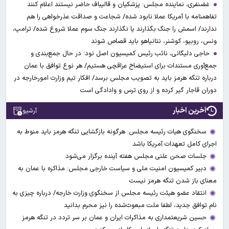
غضنفری، نماینده مجلس: پزشکیان و قالیباف حاضر نیستند اعلام کنند
تفاهمنامه با آمریکا عملا نابود شده/ شجاعت و صداقت عذرخواهی را هم
ندارند/ اسمش را جنگ بگذارند یا نگذارند جنگ سوم عملا شروع شده/ ترامپ،
ونس، روبیو، کوشنر، نتانیاهو باید قصاص شوند
حاجی دلیگانی، نائب رئیس کمیسیون اصل نود: در حال جمع‌بندی و
جمع‌آوری مستندات برای استیضاح عراقچی هستیم/ هر نوع توافق با عمان
درباره تنگه هرمز باید به تصویب مجلس برسد/ افکار تیم وزارت امورخارجه در
دوران قاجار گیر کرده و از روی ترس و وادادگی است
آخرین اخبار
آرشیو
سخنگوی هیات رئیسه مجلس: هرگونه بازگشایی تنگه هرمز باید منوط به
اجرای کامل تعهدات آمریکا باشد
جلسات صحن علنی مجلس هفته آینده برگزار می‌شود
دبیر کمیسیون امنیت ملی و سیاست خارجی مجلس: مذاکره با عمان به
معنای باز شدن تنگه هرمز نیست
انتقاد عضو هیئت رئیسه مجلس از سخنگوی وزارت خارجه/ درباره چیزی به
نام توافق جدید، لطفا ملت مبعوث‌شده را نیز محرم بدانید
حسین شریعتمداری به مذاکرات ایران و عمان بر سر تردد در تنگه هرمز