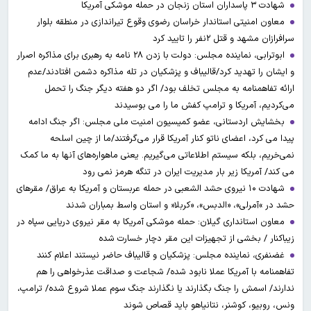
شهادت ۳ ‌پاسداران استان زنجان در حمله موشکی آمریکا
معاون امنیتی استاندار خراسان رضوی وقوع تیراندازی در منطقه بلوار
سرافرازان مشهد و قتل ۲نفر را تایید کرد
ابوترابی، نماینده مجلس: دولت با زدن ۲۸ نامه به رهبری برای مذاکره اصرار
و ایشان را تهدید کرد/قالیباف و پزشکیان در تله مذاکره دشمن افتادند/عدم
ارائه تفاهمنامه به مجلس تخلف بود/ اگر دو هفته دیگر جنگ را تحمل
می‌کردیم، آمریکا و ترامپ کفش ما را می بوسیدند
بخشایش اردستانی، عضو کمیسیون امنیت ملی مجلس: اگر جنگ ادامه
پیدا می کرد، اعضای ناتو کنار آمریکا قرار می‌گرفتند/ما از چین اسلحه
نمی‌خریم، بلکه سیستم اطلاعاتی می‌گیریم. یعنی ماهواره‌های آنها به ما کمک
می کند/ آمریکا زیر بار مدیریت ایران در تنگه هرمز نمی رود
شهادت ۱۰ نیروی حشد الشعبی در حمله عربستان و آمریکا به عراق/ مقرهای
حشد در »آمرلی»، «الدبس»، «کربلا« و استان واسط بمباران شدند
معاون استانداری گیلان: حمله موشکی آمریکا به مقر نیروی دریایی سپاه در
زیباکنار / بخشی از تجهیزات این مقر دچار خسارت شده
غضنفری، نماینده مجلس: پزشکیان و قالیباف حاضر نیستند اعلام کنند
تفاهمنامه با آمریکا عملا نابود شده/ شجاعت و صداقت عذرخواهی را هم
ندارند/ اسمش را جنگ بگذارند یا نگذارند جنگ سوم عملا شروع شده/ ترامپ،
ونس، روبیو، کوشنر، نتانیاهو باید قصاص شوند