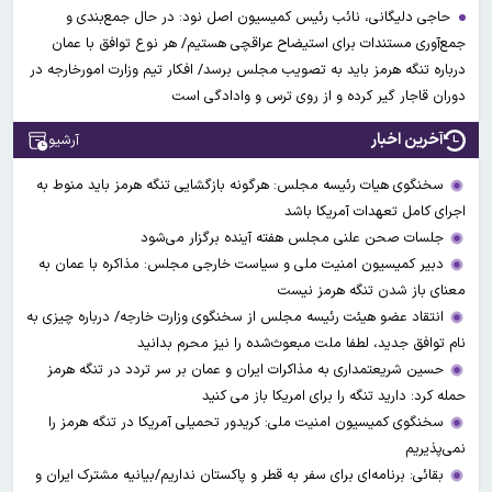
حاجی دلیگانی، نائب رئیس کمیسیون اصل نود: در حال جمع‌بندی و
جمع‌آوری مستندات برای استیضاح عراقچی هستیم/ هر نوع توافق با عمان
درباره تنگه هرمز باید به تصویب مجلس برسد/ افکار تیم وزارت امورخارجه در
دوران قاجار گیر کرده و از روی ترس و وادادگی است
آخرین اخبار
آرشیو
سخنگوی هیات رئیسه مجلس: هرگونه بازگشایی تنگه هرمز باید منوط به
اجرای کامل تعهدات آمریکا باشد
جلسات صحن علنی مجلس هفته آینده برگزار می‌شود
دبیر کمیسیون امنیت ملی و سیاست خارجی مجلس: مذاکره با عمان به
معنای باز شدن تنگه هرمز نیست
انتقاد عضو هیئت رئیسه مجلس از سخنگوی وزارت خارجه/ درباره چیزی به
نام توافق جدید، لطفا ملت مبعوث‌شده را نیز محرم بدانید
حسین شریعتمداری به مذاکرات ایران و عمان بر سر تردد در تنگه هرمز
حمله کرد: دارید تنگه را برای امریکا باز می کنید
سخنگوی کمیسیون امنیت ملی: کریدور تحمیلی آمریکا در تنگه هرمز را
نمی‌پذیریم
بقائی: برنامه‌ای برای سفر به قطر و پاکستان نداریم/بیانیه مشترک ایران و