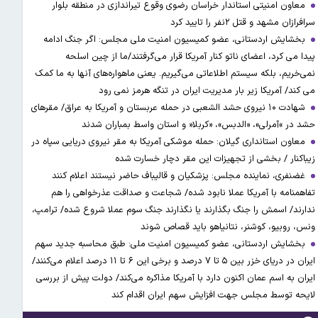
معاون امنیتی استاندار خراسان رضوی وقوع تیراندازی در منطقه بلوار
سرافرازان مشهد و قتل ۲نفر را تایید کرد
بخشایش اردستانی، عضو کمیسیون امنیت ملی مجلس: اگر جنگ ادامه
پیدا می کرد، اعضای ناتو کنار آمریکا قرار می‌گرفتند/ما از چین اسلحه
نمی‌خریم، بلکه سیستم اطلاعاتی می‌گیریم. یعنی ماهواره‌های آنها به ما کمک
می کند/ آمریکا زیر بار مدیریت ایران در تنگه هرمز نمی رود
شهادت ۱۰ نیروی حشد الشعبی در حمله عربستان و آمریکا به عراق/ مقرهای
حشد در »آمرلی»، «الدبس»، «کربلا« و استان واسط بمباران شدند
معاون استانداری گیلان: حمله موشکی آمریکا به مقر نیروی دریایی سپاه در
زیباکنار / بخشی از تجهیزات این مقر دچار خسارت شده
غضنفری، نماینده مجلس: پزشکیان و قالیباف حاضر نیستند اعلام کنند
تفاهمنامه با آمریکا عملا نابود شده/ شجاعت و صداقت عذرخواهی را هم
ندارند/ اسمش را جنگ بگذارند یا نگذارند جنگ سوم عملا شروع شده/ ترامپ،
ونس، روبیو، کوشنر، نتانیاهو باید قصاص شوند
بخشایش اردستانی، عضو کمیسیون امنیت ملی: طبق محاسبه جدید سهم
ایران در دریای خزر بین ۵ تا ۷ درصد و برخی این ۶ تا ۱۱ درصد اعلام می‌کنند/
ایران به اسم عمان اکنون دارد با آمریکا مذاکره می‌کند/ دولت پیش از بررسی
لایحه توسط مجلس جهت افزایش سهم ایران اقدام کند