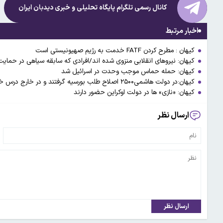
کانال رسمی تلگرام پایگاه تحلیلی و خبری
دیدبان ایران
اخبار مرتبط
کیهان : مطرح کردن FATF خدمت به رژیم صهیونیستی است
کیهان: نیروهای انقلابی منزوی شده اند/افرادی که سابقه سیاهی در حمایت از آشوبگران سال ۴۰۱
کیهان: حمله حماس موجب وحدت در اسرائیل شد
کیهان:در دولت هاشمی۲۵۰۰ اصلاح طلب بورسیه گرفتند و در خارج درس خواندند و حوادث۷۸و ۸۸ را پدید آوردند
کیهان: «نازی» ها در دولت اوکراین حضور دارند
ارسال نظر
ارسال نظر