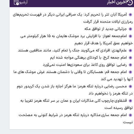
آخرین اخبار
آرشیو
آمریکا آبان تتر را تحریم کرد؛ یک صرافی ایرانی دیگر در فهرست تحریم‌های
رمزارزی ایالات متحده قرار گرفت
جزئیاتی جدید از توافق مکه
امام‌جمعه اهواز: با افزایش برد موشک هایمان به ۱۵ هزار کیلومتر می
خواهیم عمق آمریکا را هدف قرار دهیم
علم‌الهدی: افرادی که می‌گویند جنگ را تمام کنید، مانند منافقین هستند
امام جمعه کرج: با کودتای برهنگی مواجه شده ایم
رضایی: توافق روی کاغذ برای سعودی‌ها امنیت نمی‌آورد
امام جمعه قم: همسایگان تا وقتی با دشمنان هستند غرش موشک های ما
آنها را تهدید می کند
محسن رضایی درباره تنگه هرمز؛ ما هرگز اجازه باز شدن یک کریدور دوم
در تنگه هرمز را نخواهیم داد
قشقاوی:چارچوب کلی مذاکرات ایران و عمان بر سر تنگه هرمز تقریبا به
توافق رسیده است
امام جمعه ساری:مذاکره درباره تنگه هرمز در شرایط کنونی به مصلحت
نیست