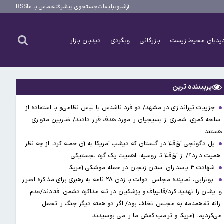
آرشیو
تبلیغات
جستجوی پیشرفته
تماس با ما
RSS
یدبان محیط زیست
بازرگانی
وبگردی
دیدبان بازار
پربیننده ترین
جزییات تیراندازی در مشهد/ دو فرد ناشناس با لباس نظامی‌و با استفاده از
اسلحه کمری، شماری از بسیجیان را مورد هدف قرار دادند/ ضاربین متواری
هستند
پل دگونچی آق‌قلا در گلستان که دیشب آمریکا به آن حمله کرد، از چه نظر
اهمیت دارد؟/ از آق‌قلا تا روسیه، اهمیت یک گره لجستیکی
شهادت ۳ ‌پاسداران استان زنجان در حمله موشکی آمریکا
ابوترابی، نماینده مجلس: دولت با زدن ۲۸ نامه به رهبری برای مذاکره اصرار
و ایشان را تهدید کرد/قالیباف و پزشکیان در تله مذاکره دشمن افتادند/عدم
ارائه تفاهمنامه به مجلس تخلف بود/ اگر دو هفته دیگر جنگ را تحمل
می‌کردیم، آمریکا و ترامپ کفش ما را می بوسیدند