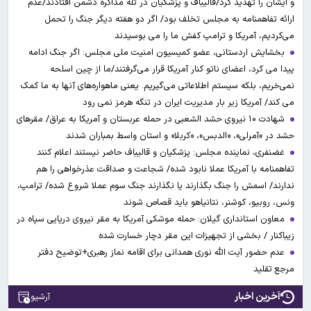
و ایشان را تهدید کرد/قالیباف و پزشکیان در تله مذاکره دشمن افتادند/عدم
ارائه تفاهمنامه به مجلس تخلف بود/ اگر دو هفته دیگر جنگ را تحمل
می‌کردیم، آمریکا و ترامپ کفش ما را می بوسیدند
بخشایش اردستانی، عضو کمیسیون امنیت ملی مجلس: اگر جنگ ادامه
پیدا می کرد، اعضای ناتو کنار آمریکا قرار می‌گرفتند/ما از چین اسلحه
نمی‌خریم، بلکه سیستم اطلاعاتی می‌گیریم. یعنی ماهواره‌های آنها به ما کمک
می کند/ آمریکا زیر بار مدیریت ایران در تنگه هرمز نمی رود
شهادت ۱۰ نیروی حشد الشعبی در حمله عربستان و آمریکا به عراق/ مقرهای
حشد در »آمرلی»، «الدبس»، «کربلا« و استان واسط بمباران شدند
غضنفری، نماینده مجلس: پزشکیان و قالیباف حاضر نیستند اعلام کنند
تفاهمنامه با آمریکا عملا نابود شده/ شجاعت و صداقت عذرخواهی را هم
ندارند/ اسمش را جنگ بگذارند یا نگذارند جنگ سوم عملا شروع شده/ ترامپ،
ونس، روبیو، کوشنر، نتانیاهو باید قصاص شوند
معاون استانداری گیلان: حمله موشکی آمریکا به مقر نیروی دریایی سپاه در
زیباکنار / بخشی از تجهیزات این مقر دچار خسارت شده
عدم حضور آیت الله نوری همدانی برای اقامه نماز رهبری+توضیح دفتر
مرجع تقلید
آخرین اخبار
آرشیو