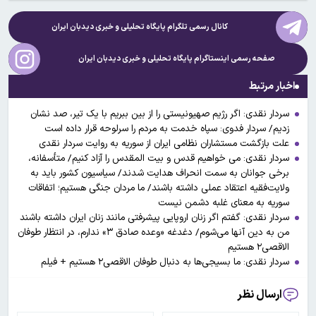
کانال رسمی تلگرام پایگاه تحلیلی و خبری
دیدبان ایران
صفحه رسمی اینستاگرام پایگاه تحلیلی و خبری
دیدبان ایران
اخبار مرتبط
سردار نقدی: اگر رژیم صهیونیستی را از بین ببریم با یک تیر، صد نشان
زدیم/ سردار فدوی: سپاه خدمت به مردم را سرلوحه قرار داده است
علت بازگشت مستشاران نظامی ایران از سوریه به روایت سردار نقدی
سردار نقدی: می خواهیم قدس و بیت المقدس را آزاد کنیم/ متأسفانه،
برخی جوانان به سمت انحراف هدایت شدند/ سیاسیون کشور باید به
ولایت‌فقیه اعتقاد عملی داشته باشند/ ما مردان جنگی هستیم؛ اتفاقات
سوریه به معنای غلبه دشمن نیست
سردار نقدی: گفتم اگر زنان اروپایی پیشرفتی مانند زنان ایران داشته باشند
من به دین آنها می‌شوم/ دغدغه «وعده صادق ۳» ندارم، در انتظار طوفان
الاقصی۲ هستیم
سردار نقدی: ما بسیجی‌ها به دنبال طوفان الاقصی۲ هستیم + فیلم
ارسال نظر