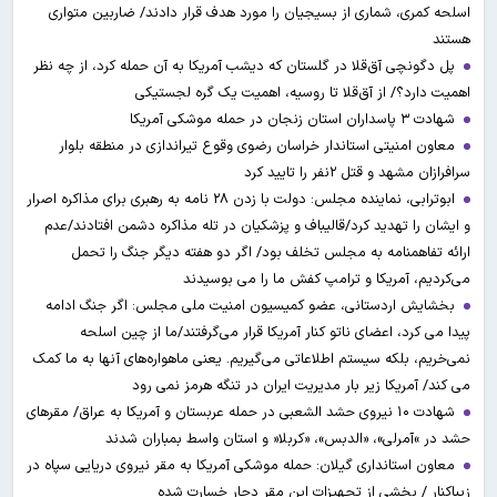
اسلحه کمری، شماری از بسیجیان را مورد هدف قرار دادند/ ضاربین متواری
هستند
پل دگونچی آق‌قلا در گلستان که دیشب آمریکا به آن حمله کرد، از چه نظر
اهمیت دارد؟/ از آق‌قلا تا روسیه، اهمیت یک گره لجستیکی
شهادت ۳ ‌پاسداران استان زنجان در حمله موشکی آمریکا
معاون امنیتی استاندار خراسان رضوی وقوع تیراندازی در منطقه بلوار
سرافرازان مشهد و قتل ۲نفر را تایید کرد
ابوترابی، نماینده مجلس: دولت با زدن ۲۸ نامه به رهبری برای مذاکره اصرار
و ایشان را تهدید کرد/قالیباف و پزشکیان در تله مذاکره دشمن افتادند/عدم
ارائه تفاهمنامه به مجلس تخلف بود/ اگر دو هفته دیگر جنگ را تحمل
می‌کردیم، آمریکا و ترامپ کفش ما را می بوسیدند
بخشایش اردستانی، عضو کمیسیون امنیت ملی مجلس: اگر جنگ ادامه
پیدا می کرد، اعضای ناتو کنار آمریکا قرار می‌گرفتند/ما از چین اسلحه
نمی‌خریم، بلکه سیستم اطلاعاتی می‌گیریم. یعنی ماهواره‌های آنها به ما کمک
می کند/ آمریکا زیر بار مدیریت ایران در تنگه هرمز نمی رود
شهادت ۱۰ نیروی حشد الشعبی در حمله عربستان و آمریکا به عراق/ مقرهای
حشد در »آمرلی»، «الدبس»، «کربلا« و استان واسط بمباران شدند
معاون استانداری گیلان: حمله موشکی آمریکا به مقر نیروی دریایی سپاه در
زیباکنار / بخشی از تجهیزات این مقر دچار خسارت شده