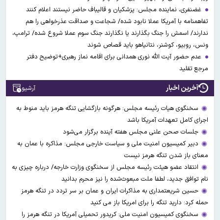
غضنفری، نماینده مجلس: پزشکیان و قالیباف حاضر نیستند اعلام کنند
تفاهمنامه با آمریکا عملا نابود شده/ شجاعت و صداقت عذرخواهی را هم
ندارند/ اسمش را جنگ بگذارند یا نگذارند جنگ سوم عملا شروع شده/ ترامپ،
ونس، روبیو، کوشنر، نتانیاهو باید قصاص شوند
عدم حضور آیت الله نوری همدانی برای اقامه نماز رهبری+توضیح دفتر
مرجع تقلید
آخرین اخبار
آرشیو
سخنگوی هیات رئیسه مجلس: هرگونه بازگشایی تنگه هرمز باید منوط به
اجرای کامل تعهدات آمریکا باشد
جلسات صحن علنی مجلس هفته آینده برگزار می‌شود
دبیر کمیسیون امنیت ملی و سیاست خارجی مجلس: مذاکره با عمان به
معنای باز شدن تنگه هرمز نیست
انتقاد عضو هیئت رئیسه مجلس از سخنگوی وزارت خارجه/ درباره چیزی به
نام توافق جدید، لطفا ملت مبعوث‌شده را نیز محرم بدانید
حسین شریعتمداری به مذاکرات ایران و عمان بر سر تردد در تنگه هرمز
حمله کرد: دارید تنگه را برای امریکا باز می کنید
سخنگوی کمیسیون امنیت ملی: کریدور تحمیلی آمریکا در تنگه هرمز را