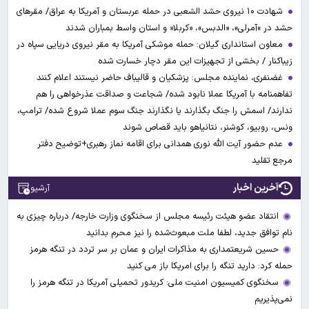
شهادت ۱۰ نیروی حشد الشعبی در حمله عربستان و آمریکا به عراق/ مقرهای
حشد در »آمرلی»، «الدبس»، «کربلا« و استان واسط بمباران شدند
معاون استانداری گیلان: حمله موشکی آمریکا به مقر نیروی دریایی سپاه در
زیباکنار / بخشی از تجهیزات این مقر دچار خسارت شده
غضنفری، نماینده مجلس: پزشکیان و قالیباف حاضر نیستند اعلام کنند
تفاهمنامه با آمریکا عملا نابود شده/ شجاعت و صداقت عذرخواهی را هم
ندارند/ اسمش را جنگ بگذارند یا نگذارند جنگ سوم عملا شروع شده/ ترامپ،
ونس، روبیو، کوشنر، نتانیاهو باید قصاص شوند
عدم حضور آیت الله نوری همدانی برای اقامه نماز رهبری+توضیح دفتر
مرجع تقلید
آخرین اخبار
آرشیو
انتقاد عضو هیئت رئیسه مجلس از سخنگوی وزارت خارجه/ درباره چیزی به
نام توافق جدید، لطفا ملت مبعوث‌شده را نیز محرم بدانید
حسین شریعتمداری به مذاکرات ایران و عمان بر سر تردد در تنگه هرمز
حمله کرد: دارید تنگه را برای امریکا باز می کنید
سخنگوی کمیسیون امنیت ملی: کریدور تحمیلی آمریکا در تنگه هرمز را
نمی‌پذیریم