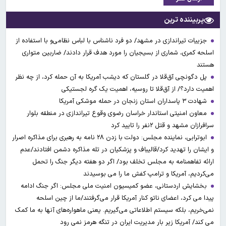
پربیننده ترین
جزییات تیراندازی در مشهد/ دو فرد ناشناس با لباس نظامی‌و با استفاده از
اسلحه کمری، شماری از بسیجیان را مورد هدف قرار دادند/ ضاربین متواری
هستند
پل دگونچی آق‌قلا در گلستان که دیشب آمریکا به آن حمله کرد، از چه نظر
اهمیت دارد؟/ از آق‌قلا تا روسیه، اهمیت یک گره لجستیکی
شهادت ۳ ‌پاسداران استان زنجان در حمله موشکی آمریکا
معاون امنیتی استاندار خراسان رضوی وقوع تیراندازی در منطقه بلوار
سرافرازان مشهد و قتل ۲نفر را تایید کرد
ابوترابی، نماینده مجلس: دولت با زدن ۲۸ نامه به رهبری برای مذاکره اصرار
و ایشان را تهدید کرد/قالیباف و پزشکیان در تله مذاکره دشمن افتادند/عدم
ارائه تفاهمنامه به مجلس تخلف بود/ اگر دو هفته دیگر جنگ را تحمل
می‌کردیم، آمریکا و ترامپ کفش ما را می بوسیدند
بخشایش اردستانی، عضو کمیسیون امنیت ملی مجلس: اگر جنگ ادامه
پیدا می کرد، اعضای ناتو کنار آمریکا قرار می‌گرفتند/ما از چین اسلحه
نمی‌خریم، بلکه سیستم اطلاعاتی می‌گیریم. یعنی ماهواره‌های آنها به ما کمک
می کند/ آمریکا زیر بار مدیریت ایران در تنگه هرمز نمی رود