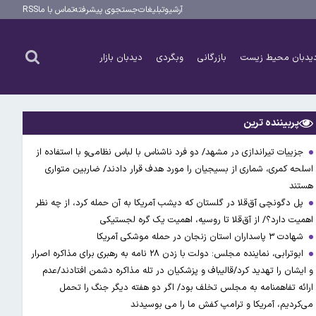
آرشیو
تبلیغات
جستجوی پیشرفته
تماس با ما
RSS
یدبان محیط زیست
بازرگانی
وبگردی
دیدبان بازار
پربیننده ترین
جزییات تیراندازی در مشهد/ دو فرد ناشناس با لباس نظامی‌و با استفاده از
اسلحه کمری، شماری از بسیجیان را مورد هدف قرار دادند/ ضاربین متواری
هستند
پل دگونچی آق‌قلا در گلستان که دیشب آمریکا به آن حمله کرد، از چه نظر
اهمیت دارد؟/ از آق‌قلا تا روسیه، اهمیت یک گره لجستیکی
شهادت ۳ ‌پاسداران استان زنجان در حمله موشکی آمریکا
ابوترابی، نماینده مجلس: دولت با زدن ۲۸ نامه به رهبری برای مذاکره اصرار
و ایشان را تهدید کرد/قالیباف و پزشکیان در تله مذاکره دشمن افتادند/عدم
ارائه تفاهمنامه به مجلس تخلف بود/ اگر دو هفته دیگر جنگ را تحمل
می‌کردیم، آمریکا و ترامپ کفش ما را می بوسیدند