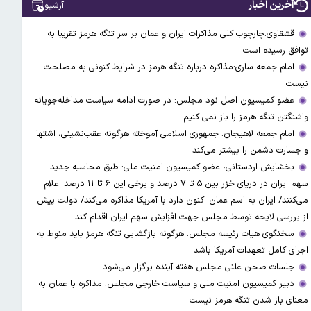
آخرین اخبار
آرشیو
قشقاوی:چارچوب کلی مذاکرات ایران و عمان بر سر تنگه هرمز تقریبا به
توافق رسیده است
امام جمعه ساری:مذاکره درباره تنگه هرمز در شرایط کنونی به مصلحت
نیست
عضو کمیسیون اصل نود مجلس: در صورت ادامه سیاست مداخله‌جویانه
واشنگتن تنگه هرمز را باز نمی کنیم
امام جمعه لاهیجان: جمهوری اسلامی آموخته هرگونه عقب‌نشینی، اشتها
و جسارت دشمن را بیشتر می‌کند
بخشایش اردستانی، عضو کمیسیون امنیت ملی: طبق محاسبه جدید
سهم ایران در دریای خزر بین ۵ تا ۷ درصد و برخی این ۶ تا ۱۱ درصد اعلام
می‌کنند/ ایران به اسم عمان اکنون دارد با آمریکا مذاکره می‌کند/ دولت پیش
از بررسی لایحه توسط مجلس جهت افزایش سهم ایران اقدام کند
سخنگوی هیات رئیسه مجلس: هرگونه بازگشایی تنگه هرمز باید منوط به
اجرای کامل تعهدات آمریکا باشد
جلسات صحن علنی مجلس هفته آینده برگزار می‌شود
دبیر کمیسیون امنیت ملی و سیاست خارجی مجلس: مذاکره با عمان به
معنای باز شدن تنگه هرمز نیست