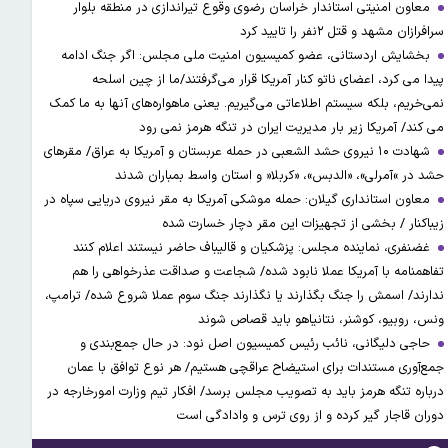
معاون امنیتی استاندار خراسان رضوی وقوع تیراندازی در منطقه بلوار
سرافرازان مشهد و قتل ۲نفر را تایید کرد
بخشایش اردستانی، عضو کمیسیون امنیت ملی مجلس: اگر جنگ ادامه
پیدا می کرد، اعضای ناتو کنار آمریکا قرار می‌گرفتند/ما از چین اسلحه
نمی‌خریم، بلکه سیستم اطلاعاتی می‌گیریم. یعنی ماهواره‌های آنها به ما کمک
می کند/ آمریکا زیر بار مدیریت ایران در تنگه هرمز نمی رود
شهادت ۱۰ نیروی حشد الشعبی در حمله عربستان و آمریکا به عراق/ مقرهای
حشد در »آمرلی»، «الدبس»، «کربلا« و استان واسط بمباران شدند
معاون استانداری گیلان: حمله موشکی آمریکا به مقر نیروی دریایی سپاه در
زیباکنار / بخشی از تجهیزات این مقر دچار خسارت شده
غضنفری، نماینده مجلس: پزشکیان و قالیباف حاضر نیستند اعلام کنند
تفاهمنامه با آمریکا عملا نابود شده/ شجاعت و صداقت عذرخواهی را هم
ندارند/ اسمش را جنگ بگذارند یا نگذارند جنگ سوم عملا شروع شده/ ترامپ،
ونس، روبیو، کوشنر، نتانیاهو باید قصاص شوند
حاجی دلیگانی، نائب رئیس کمیسیون اصل نود: در حال جمع‌بندی و
جمع‌آوری مستندات برای استیضاح عراقچی هستیم/ هر نوع توافق با عمان
درباره تنگه هرمز باید به تصویب مجلس برسد/ افکار تیم وزارت امورخارجه در
دوران قاجار گیر کرده و از روی ترس و وادادگی است