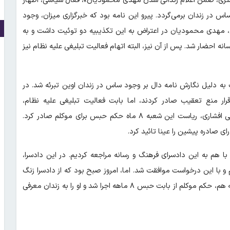
تری، ضمن اعلام زندانی شدن مهدی محمودیان»، فعال سیاسی، اظهار
س در زندان برمی‌گردد. پیرو این نامه بود که خبرگزاری میزان، وجود
ین، مهدی محمودیان در اعتراض به این تکذیبیه دو توئیت داشت و به
ه احضار شد. پس از آن نیز، البته اتهام فعالیت تبلیغی علیه نظام نیز
ب به دلیل نگارش نامه دال بر وجود ساس در زندان اوین تبرئه شد. در
ار منع تعقیب صادر کردند، اما بابت فعالیت تبلیغی علیه نظام،
کیفرخواست صادر و پرونده به شعبه ۲۶ دادگاه انقلاب ارجاع شد. قاضی افشاری، ریاست این شعبه ۸ ماه حکم حبس برای موکلم صادر کرد.
با هم به این دادسرای فرهنگ و رسانه مراجعه کردیم. در این دادسرا،
 با این درخواست موافقت شد. اما، امروز صبح بود که از دادسرا زنگ
زدند و گفتند که اصلا همین امروز باید مراجعه کنید. در پی این مراجعه هم، حکم موکلم از بابت حبس ۸ ماهه اجرا شد و او را به زندان معرفی