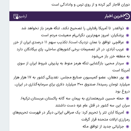
دوران قاجار گیر کرده و از روی ترس و وادادگی است
آخرین اخبار
آرشیو
ذوالقدر: تا آمریکا رفتارش را تصحیح نکند، تنگه هرمز باز نخواهد شد
پزشکیان: امروز مهم‌ترین نگرانی‌ام معیشت مردم است
عراقچی: توافق با عمان نزدیک است/ تکذیب سهم ۱۱ درصدی ایران از خزر
غریب آبادی: در اثر تصمیمات برخی کشورهای ساحلی، پای بیگانگان دارد
به منطقه خزر باز می‌شود
سردار محبی: بازگشایی تنگه هرمز منوط به پذیرش شروط ایران از سوی
آمریکا است
پور دهقان، عضو کمیسیون صنایع مجلس: نقدینگی کشور به ۱۷ هزار هزار
میلیارد تومان رسیده/ صندوق ۳۰۰ میلیارد دلاری برای سرمایه‌گذاری در ایران،
دروغ بود
حمله حسین شریعتمداری به پیمان سه گانه پاکستان،عربستان،ترکیه/
سران این سه کشور در قتل عام غزه دست داشتند
آمریکا آبان تتر را تحریم کرد؛ یک صرافی ایرانی دیگر در فهرست تحریم‌های
رمزارزی ایالات متحده قرار گرفت
جزئیاتی جدید از توافق مکه