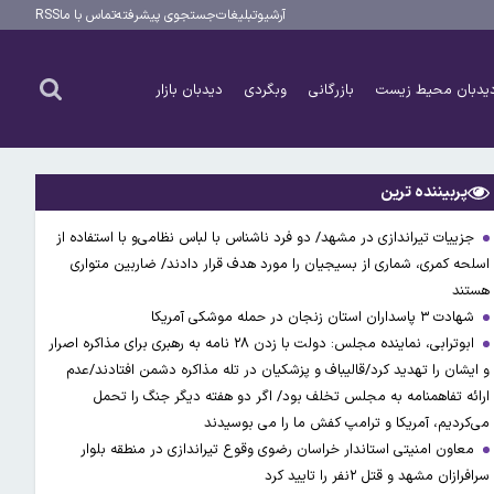
آرشیو
تبلیغات
جستجوی پیشرفته
تماس با ما
RSS
یدبان محیط زیست
بازرگانی
وبگردی
دیدبان بازار
پربیننده ترین
جزییات تیراندازی در مشهد/ دو فرد ناشناس با لباس نظامی‌و با استفاده از
اسلحه کمری، شماری از بسیجیان را مورد هدف قرار دادند/ ضاربین متواری
هستند
شهادت ۳ ‌پاسداران استان زنجان در حمله موشکی آمریکا
ابوترابی، نماینده مجلس: دولت با زدن ۲۸ نامه به رهبری برای مذاکره اصرار
و ایشان را تهدید کرد/قالیباف و پزشکیان در تله مذاکره دشمن افتادند/عدم
ارائه تفاهمنامه به مجلس تخلف بود/ اگر دو هفته دیگر جنگ را تحمل
می‌کردیم، آمریکا و ترامپ کفش ما را می بوسیدند
معاون امنیتی استاندار خراسان رضوی وقوع تیراندازی در منطقه بلوار
سرافرازان مشهد و قتل ۲نفر را تایید کرد