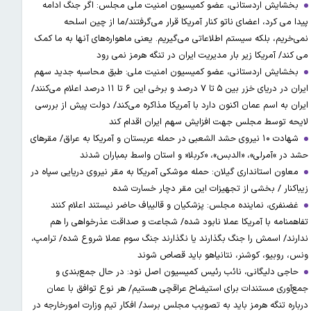
بخشایش اردستانی، عضو کمیسیون امنیت ملی مجلس: اگر جنگ ادامه
پیدا می کرد، اعضای ناتو کنار آمریکا قرار می‌گرفتند/ما از چین اسلحه
نمی‌خریم، بلکه سیستم اطلاعاتی می‌گیریم. یعنی ماهواره‌های آنها به ما کمک
می کند/ آمریکا زیر بار مدیریت ایران در تنگه هرمز نمی رود
بخشایش اردستانی، عضو کمیسیون امنیت ملی: طبق محاسبه جدید سهم
ایران در دریای خزر بین ۵ تا ۷ درصد و برخی این ۶ تا ۱۱ درصد اعلام می‌کنند/
ایران به اسم عمان اکنون دارد با آمریکا مذاکره می‌کند/ دولت پیش از بررسی
لایحه توسط مجلس جهت افزایش سهم ایران اقدام کند
شهادت ۱۰ نیروی حشد الشعبی در حمله عربستان و آمریکا به عراق/ مقرهای
حشد در »آمرلی»، «الدبس»، «کربلا« و استان واسط بمباران شدند
معاون استانداری گیلان: حمله موشکی آمریکا به مقر نیروی دریایی سپاه در
زیباکنار / بخشی از تجهیزات این مقر دچار خسارت شده
غضنفری، نماینده مجلس: پزشکیان و قالیباف حاضر نیستند اعلام کنند
تفاهمنامه با آمریکا عملا نابود شده/ شجاعت و صداقت عذرخواهی را هم
ندارند/ اسمش را جنگ بگذارند یا نگذارند جنگ سوم عملا شروع شده/ ترامپ،
ونس، روبیو، کوشنر، نتانیاهو باید قصاص شوند
حاجی دلیگانی، نائب رئیس کمیسیون اصل نود: در حال جمع‌بندی و
جمع‌آوری مستندات برای استیضاح عراقچی هستیم/ هر نوع توافق با عمان
درباره تنگه هرمز باید به تصویب مجلس برسد/ افکار تیم وزارت امورخارجه در