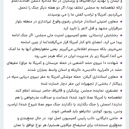
و ایشان را تهدید کرد/قالیباف و پزشکیان در تله مذاکره دشمن افتادند/عدم
ارائه تفاهمنامه به مجلس تخلف بود/ اگر دو هفته دیگر جنگ را تحمل
می‌کردیم، آمریکا و ترامپ کفش ما را می بوسیدند
معاون امنیتی استاندار خراسان رضوی وقوع تیراندازی در منطقه بلوار
سرافرازان مشهد و قتل ۲نفر را تایید کرد
بخشایش اردستانی، عضو کمیسیون امنیت ملی مجلس: اگر جنگ ادامه
پیدا می کرد، اعضای ناتو کنار آمریکا قرار می‌گرفتند/ما از چین اسلحه
نمی‌خریم، بلکه سیستم اطلاعاتی می‌گیریم. یعنی ماهواره‌های آنها به ما کمک
می کند/ آمریکا زیر بار مدیریت ایران در تنگه هرمز نمی رود
شهادت ۱۰ نیروی حشد الشعبی در حمله عربستان و آمریکا به عراق/ مقرهای
حشد در »آمرلی»، «الدبس»، «کربلا« و استان واسط بمباران شدند
معاون استانداری گیلان: حمله موشکی آمریکا به مقر نیروی دریایی سپاه در
زیباکنار / بخشی از تجهیزات این مقر دچار خسارت شده
غضنفری، نماینده مجلس: پزشکیان و قالیباف حاضر نیستند اعلام کنند
تفاهمنامه با آمریکا عملا نابود شده/ شجاعت و صداقت عذرخواهی را هم
ندارند/ اسمش را جنگ بگذارند یا نگذارند جنگ سوم عملا شروع شده/ ترامپ،
ونس، روبیو، کوشنر، نتانیاهو باید قصاص شوند
حاجی دلیگانی، نائب رئیس کمیسیون اصل نود: در حال جمع‌بندی و
جمع‌آوری مستندات برای استیضاح عراقچی هستیم/ هر نوع توافق با عمان