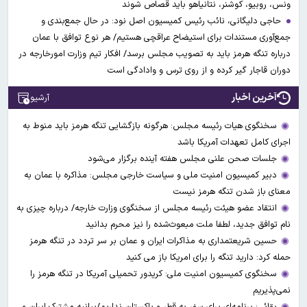
ونس، روبیو، کوشنر، نتانیاهو باید قصاص شوند
حاجی دلیگانی، نائب رئیس کمیسیون اصل نود: در حال جمع‌بندی و
جمع‌آوری مستندات برای استیضاح عراقچی هستیم/ هر نوع توافق با عمان
درباره تنگه هرمز باید به تصویب مجلس برسد/ افکار تیم وزارت امورخارجه در
دوران قاجار گیر کرده و از روی ترس و وادادگی است
آخرین اخبار
آرشیو
سخنگوی هیات رئیسه مجلس: هرگونه بازگشایی تنگه هرمز باید منوط به
اجرای کامل تعهدات آمریکا باشد
جلسات صحن علنی مجلس هفته آینده برگزار می‌شود
دبیر کمیسیون امنیت ملی و سیاست خارجی مجلس: مذاکره با عمان به
معنای باز شدن تنگه هرمز نیست
انتقاد عضو هیئت رئیسه مجلس از سخنگوی وزارت خارجه/ درباره چیزی به
نام توافق جدید، لطفا ملت مبعوث‌شده را نیز محرم بدانید
حسین شریعتمداری به مذاکرات ایران و عمان بر سر تردد در تنگه هرمز
حمله کرد: دارید تنگه را برای امریکا باز می کنید
سخنگوی کمیسیون امنیت ملی: کریدور تحمیلی آمریکا در تنگه هرمز را
نمی‌پذیریم
بقائی: برنامه‌ای برای سفر به قطر و پاکستان نداریم/بیانیه مشترک ایران و