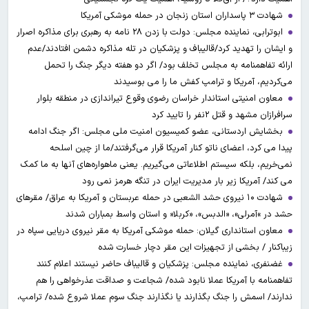
شهادت ۳ ‌پاسداران استان زنجان در حمله موشکی آمریکا
ابوترابی، نماینده مجلس: دولت با زدن ۲۸ نامه به رهبری برای مذاکره اصرار
و ایشان را تهدید کرد/قالیباف و پزشکیان در تله مذاکره دشمن افتادند/عدم
ارائه تفاهمنامه به مجلس تخلف بود/ اگر دو هفته دیگر جنگ را تحمل
می‌کردیم، آمریکا و ترامپ کفش ما را می بوسیدند
معاون امنیتی استاندار خراسان رضوی وقوع تیراندازی در منطقه بلوار
سرافرازان مشهد و قتل ۲نفر را تایید کرد
بخشایش اردستانی، عضو کمیسیون امنیت ملی مجلس: اگر جنگ ادامه
پیدا می کرد، اعضای ناتو کنار آمریکا قرار می‌گرفتند/ما از چین اسلحه
نمی‌خریم، بلکه سیستم اطلاعاتی می‌گیریم. یعنی ماهواره‌های آنها به ما کمک
می کند/ آمریکا زیر بار مدیریت ایران در تنگه هرمز نمی رود
شهادت ۱۰ نیروی حشد الشعبی در حمله عربستان و آمریکا به عراق/ مقرهای
حشد در »آمرلی»، «الدبس»، «کربلا« و استان واسط بمباران شدند
معاون استانداری گیلان: حمله موشکی آمریکا به مقر نیروی دریایی سپاه در
زیباکنار / بخشی از تجهیزات این مقر دچار خسارت شده
غضنفری، نماینده مجلس: پزشکیان و قالیباف حاضر نیستند اعلام کنند
تفاهمنامه با آمریکا عملا نابود شده/ شجاعت و صداقت عذرخواهی را هم
ندارند/ اسمش را جنگ بگذارند یا نگذارند جنگ سوم عملا شروع شده/ ترامپ،