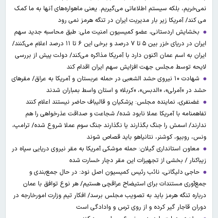
نمی‌خریم، بلکه سیستم اطلاعاتی می‌گیریم. یعنی ماهواره‌های آنها به ما کمک
می کند/ آمریکا زیر بار مدیریت ایران در تنگه هرمز نمی رود
بخشایش اردستانی، عضو کمیسیون امنیت ملی: طبق محاسبه جدید سهم
ایران در دریای خزر بین ۵ تا ۷ درصد و برخی این ۶ تا ۱۱ درصد اعلام می‌کنند/
ایران به اسم عمان اکنون دارد با آمریکا مذاکره می‌کند/ دولت پیش از بررسی
لایحه توسط مجلس جهت افزایش سهم ایران اقدام کند
شهادت ۱۰ نیروی حشد الشعبی در حمله عربستان و آمریکا به عراق/ مقرهای
حشد در »آمرلی»، «الدبس»، «کربلا« و استان واسط بمباران شدند
غضنفری، نماینده مجلس: پزشکیان و قالیباف حاضر نیستند اعلام کنند
تفاهمنامه با آمریکا عملا نابود شده/ شجاعت و صداقت عذرخواهی را هم
ندارند/ اسمش را جنگ بگذارند یا نگذارند جنگ سوم عملا شروع شده/ ترامپ،
ونس، روبیو، کوشنر، نتانیاهو باید قصاص شوند
معاون استانداری گیلان: حمله موشکی آمریکا به مقر نیروی دریایی سپاه در
زیباکنار / بخشی از تجهیزات این مقر دچار خسارت شده
حاجی دلیگانی، نائب رئیس کمیسیون اصل نود: در حال جمع‌بندی و
جمع‌آوری مستندات برای استیضاح عراقچی هستیم/ هر نوع توافق با عمان
درباره تنگه هرمز باید به تصویب مجلس برسد/ افکار تیم وزارت امورخارجه در
دوران قاجار گیر کرده و از روی ترس و وادادگی است