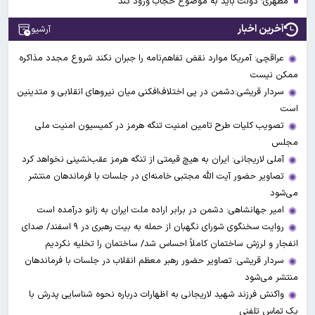
مطهری: دولت باید به موضوع حجاب ورود کند
آخرین اخبار
آرشیو
عراقچی: آمریکا موارد نقض تفاهم‌نامه را جبران نکند شروع مجدد مذاکره
ممکن نیست
سردار قریشی:دشمن در پی اختلاف‌افکنی میان نیروهای انقلابی و متدینین
است
تصویب کلیات طرح تامین امنیت تنگه هرمز در کمیسیون امنیت ملی
مجلس
آملی‌ لاریجانی: ایران به هیچ قیمتی از تنگه هرمز عقب‌نشینی نخواهد کرد
تصاویر حضور آیت الله مجتبی خامنه‌ای در جلسات با فرماندهان منتشر
می‌شود
امیر جهانشاهی: دشمن در برابر اراده ملت ایران به زانو درآمده است
روایت سخنگوی شورای نگهبان از حمله به بیت رهبری در ۹ اسفند/ صدای
انفجار و لرزش ساختمان کاملاً احساس شد/ ساختمان را تخلیه نکردیم
سردار قریشی: تصاویر حضور رهبر معظم انقلاب در جلسات با فرماندهان
منتشر می‌شود
واکنش فرزند شهید لاریجانی به اظهارات درباره نحوه شناسایی پدرش با
یک تماس تلفنی