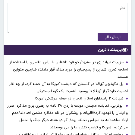
ارسال نظر
پربیننده ترین
جزییات تیراندازی در مشهد/ دو فرد ناشناس با لباس نظامی‌و با استفاده از
اسلحه کمری، شماری از بسیجیان را مورد هدف قرار دادند/ ضاربین متواری
هستند
پل دگونچی آق‌قلا در گلستان که دیشب آمریکا به آن حمله کرد، از چه نظر
اهمیت دارد؟/ از آق‌قلا تا روسیه، اهمیت یک گره لجستیکی
شهادت ۳ ‌پاسداران استان زنجان در حمله موشکی آمریکا
ابوترابی، نماینده مجلس: دولت با زدن ۲۸ نامه به رهبری برای مذاکره اصرار
و ایشان را تهدید کرد/قالیباف و پزشکیان در تله مذاکره دشمن افتادند/عدم
ارائه تفاهمنامه به مجلس تخلف بود/ اگر دو هفته دیگر جنگ را تحمل
می‌کردیم، آمریکا و ترامپ کفش ما را می بوسیدند
معاون امنیتی استاندار خراسان رضوی وقوع تیراندازی در منطقه بلوار