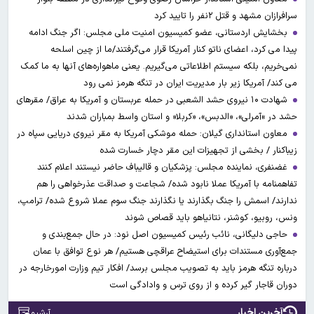
سرافرازان مشهد و قتل ۲نفر را تایید کرد
بخشایش اردستانی، عضو کمیسیون امنیت ملی مجلس: اگر جنگ ادامه
پیدا می کرد، اعضای ناتو کنار آمریکا قرار می‌گرفتند/ما از چین اسلحه
نمی‌خریم، بلکه سیستم اطلاعاتی می‌گیریم. یعنی ماهواره‌های آنها به ما کمک
می کند/ آمریکا زیر بار مدیریت ایران در تنگه هرمز نمی رود
شهادت ۱۰ نیروی حشد الشعبی در حمله عربستان و آمریکا به عراق/ مقرهای
حشد در »آمرلی»، «الدبس»، «کربلا« و استان واسط بمباران شدند
معاون استانداری گیلان: حمله موشکی آمریکا به مقر نیروی دریایی سپاه در
زیباکنار / بخشی از تجهیزات این مقر دچار خسارت شده
غضنفری، نماینده مجلس: پزشکیان و قالیباف حاضر نیستند اعلام کنند
تفاهمنامه با آمریکا عملا نابود شده/ شجاعت و صداقت عذرخواهی را هم
ندارند/ اسمش را جنگ بگذارند یا نگذارند جنگ سوم عملا شروع شده/ ترامپ،
ونس، روبیو، کوشنر، نتانیاهو باید قصاص شوند
حاجی دلیگانی، نائب رئیس کمیسیون اصل نود: در حال جمع‌بندی و
جمع‌آوری مستندات برای استیضاح عراقچی هستیم/ هر نوع توافق با عمان
درباره تنگه هرمز باید به تصویب مجلس برسد/ افکار تیم وزارت امورخارجه در
دوران قاجار گیر کرده و از روی ترس و وادادگی است
آخرین اخبار
آرشیو