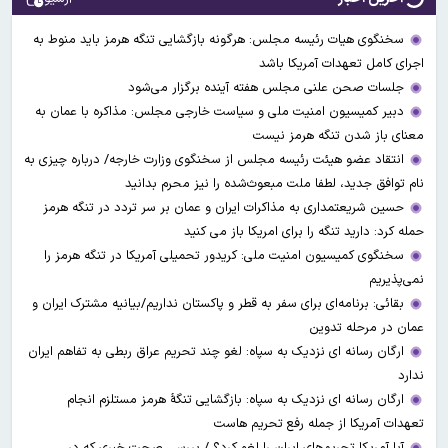
سخنگوی هیات رئیسه مجلس: هرگونه بازگشایی تنگه هرمز باید منوط به
اجرای کامل تعهدات آمریکا باشد
جلسات صحن علنی مجلس هفته آینده برگزار می‌شود
دبیر کمیسیون امنیت ملی و سیاست خارجی مجلس: مذاکره با عمان به
معنای باز شدن تنگه هرمز نیست
انتقاد عضو هیئت رئیسه مجلس از سخنگوی وزارت خارجه/ درباره چیزی به
نام توافق جدید، لطفا ملت مبعوث‌شده را نیز محرم بدانید
حسین شریعتمداری به مذاکرات ایران و عمان بر سر تردد در تنگه هرمز
حمله کرد: دارید تنگه را برای امریکا باز می کنید
سخنگوی کمیسیون امنیت ملی: کریدور تحمیلی آمریکا در تنگه هرمز را
نمی‌پذیریم
بقائی: برنامه‌ای برای سفر به قطر و پاکستان نداریم/بیانیه مشترک ایران و
عمان در مرحله تدوین
ارگان رسانه ای نزدیک به سپاه: لغو چند تحریم عراق ربطی به تفاهم ایران
ندارد
ارگان رسانه ای نزدیک به سپاه: بازگشایی تنگۀ هرمز مستلزم انجام
تعهدات آمریکا از جمله رفع تحریم هاست
آیا آمریکا تحریم‌های ایران را لغو کرد؟ / بررسی صحت خبری که در