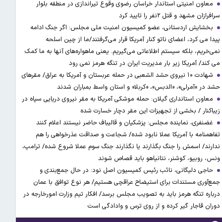
معاون امنیتی استاندار خراسان رضوی وقوع تیراندازی در منطقه بلوار
سرافرازان مشهد و قتل ۲نفر را تایید کرد
بخشایش اردستانی، عضو کمیسیون امنیت ملی مجلس: اگر جنگ ادامه
پیدا می کرد، اعضای ناتو کنار آمریکا قرار می‌گرفتند/ما از چین اسلحه
نمی‌خریم، بلکه سیستم اطلاعاتی می‌گیریم. یعنی ماهواره‌های آنها به ما کمک
می کند/ آمریکا زیر بار مدیریت ایران در تنگه هرمز نمی رود
شهادت ۱۰ نیروی حشد الشعبی در حمله عربستان و آمریکا به عراق/ مقرهای
حشد در »آمرلی»، «الدبس»، «کربلا« و استان واسط بمباران شدند
معاون استانداری گیلان: حمله موشکی آمریکا به مقر نیروی دریایی سپاه در
زیباکنار / بخشی از تجهیزات این مقر دچار خسارت شده
غضنفری، نماینده مجلس: پزشکیان و قالیباف حاضر نیستند اعلام کنند
تفاهمنامه با آمریکا عملا نابود شده/ شجاعت و صداقت عذرخواهی را هم
ندارند/ اسمش را جنگ بگذارند یا نگذارند جنگ سوم عملا شروع شده/ ترامپ،
ونس، روبیو، کوشنر، نتانیاهو باید قصاص شوند
حاجی دلیگانی، نائب رئیس کمیسیون اصل نود: در حال جمع‌بندی و
جمع‌آوری مستندات برای استیضاح عراقچی هستیم/ هر نوع توافق با عمان
درباره تنگه هرمز باید به تصویب مجلس برسد/ افکار تیم وزارت امورخارجه در
دوران قاجار گیر کرده و از روی ترس و وادادگی است