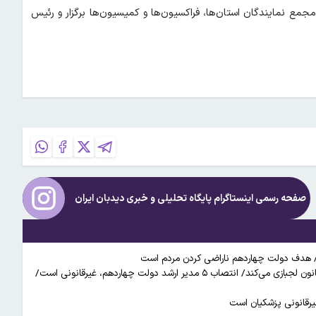
ش داشته است. در این مدت بیش از ۴۰ جلسه با مجمع نمایندگان استان‌ها، فراکسیون‌ها و کمیسیون‌ها برگزار و رئیس
صفحه رسمی اینستاگرام پایگاه تحلیلی و خبری
دیدبان ایران
/ هدف دولت چهاردهم ناراضی کردن مردم است
غضنفری، نماینده مجلس: پزشکیان با نپذیرفتن استعفای ظریف، در برابر قانون لجبازی می‌کند/ انتصاب ۵ مدیر ارشد دولت چهاردهم، غیرقانونی است/
غیرقانونی پزشکیان است