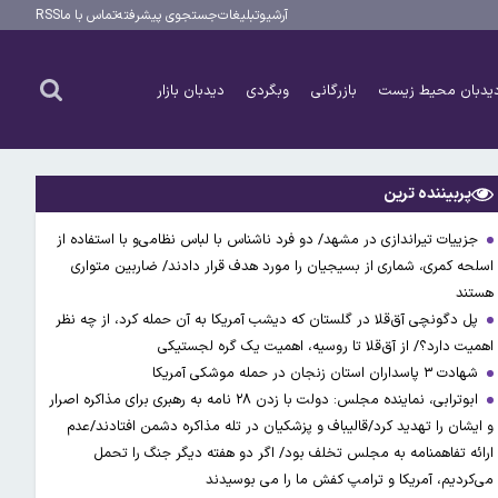
آرشیو
تبلیغات
جستجوی پیشرفته
تماس با ما
RSS
یدبان محیط زیست
بازرگانی
وبگردی
دیدبان بازار
پربیننده ترین
جزییات تیراندازی در مشهد/ دو فرد ناشناس با لباس نظامی‌و با استفاده از
اسلحه کمری، شماری از بسیجیان را مورد هدف قرار دادند/ ضاربین متواری
هستند
پل دگونچی آق‌قلا در گلستان که دیشب آمریکا به آن حمله کرد، از چه نظر
اهمیت دارد؟/ از آق‌قلا تا روسیه، اهمیت یک گره لجستیکی
شهادت ۳ ‌پاسداران استان زنجان در حمله موشکی آمریکا
ابوترابی، نماینده مجلس: دولت با زدن ۲۸ نامه به رهبری برای مذاکره اصرار
و ایشان را تهدید کرد/قالیباف و پزشکیان در تله مذاکره دشمن افتادند/عدم
ارائه تفاهمنامه به مجلس تخلف بود/ اگر دو هفته دیگر جنگ را تحمل
می‌کردیم، آمریکا و ترامپ کفش ما را می بوسیدند