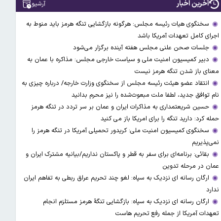
آخرین اخبار
آرشیو
سخنگوی هیات رئیسه مجلس: هرگونه بازگشایی تنگه هرمز باید منوط به
اجرای کامل تعهدات آمریکا باشد
جلسات صحن علنی مجلس هفته آینده برگزار می‌شود
دبیر کمیسیون امنیت ملی و سیاست خارجی مجلس: مذاکره با عمان به
معنای باز شدن تنگه هرمز نیست
انتقاد عضو هیئت رئیسه مجلس از سخنگوی وزارت خارجه/ درباره چیزی به
نام توافق جدید، لطفا ملت مبعوث‌شده را نیز محرم بدانید
حسین شریعتمداری به مذاکرات ایران و عمان بر سر تردد در تنگه هرمز
حمله کرد: دارید تنگه را برای امریکا باز می کنید
سخنگوی کمیسیون امنیت ملی: کریدور تحمیلی آمریکا در تنگه هرمز را
نمی‌پذیریم
بقائی: برنامه‌ای برای سفر به قطر و پاکستان نداریم/بیانیه مشترک ایران و
عمان در مرحله تدوین
ارگان رسانه ای نزدیک به سپاه: لغو چند تحریم عراق ربطی به تفاهم ایران
ندارد
ارگان رسانه ای نزدیک به سپاه: بازگشایی تنگۀ هرمز مستلزم انجام
تعهدات آمریکا از جمله رفع تحریم هاست