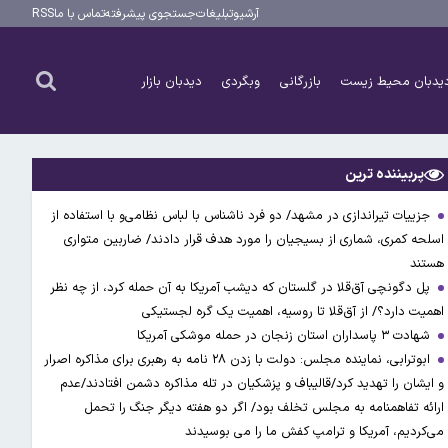
آرشیو
تبلیغات
جستجوی پیشرفته
تماس با ما
RSS
یدبان محیط زیست
بازرگانی
وبگردی
دیدبان بازار
پربیننده ترین
جزییات تیراندازی در مشهد/ دو فرد ناشناس با لباس نظامی‌و با استفاده از
اسلحه کمری، شماری از بسیجیان را مورد هدف قرار دادند/ ضاربین متواری
هستند
پل دگونچی آق‌قلا در گلستان که دیشب آمریکا به آن حمله کرد، از چه نظر
اهمیت دارد؟/ از آق‌قلا تا روسیه، اهمیت یک گره لجستیکی
شهادت ۳ ‌پاسداران استان زنجان در حمله موشکی آمریکا
ابوترابی، نماینده مجلس: دولت با زدن ۲۸ نامه به رهبری برای مذاکره اصرار
و ایشان را تهدید کرد/قالیباف و پزشکیان در تله مذاکره دشمن افتادند/عدم
ارائه تفاهمنامه به مجلس تخلف بود/ اگر دو هفته دیگر جنگ را تحمل
می‌کردیم، آمریکا و ترامپ کفش ما را می بوسیدند