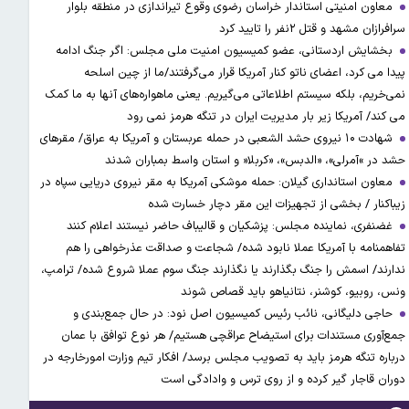
معاون امنیتی استاندار خراسان رضوی وقوع تیراندازی در منطقه بلوار
سرافرازان مشهد و قتل ۲نفر را تایید کرد
بخشایش اردستانی، عضو کمیسیون امنیت ملی مجلس: اگر جنگ ادامه
پیدا می کرد، اعضای ناتو کنار آمریکا قرار می‌گرفتند/ما از چین اسلحه
نمی‌خریم، بلکه سیستم اطلاعاتی می‌گیریم. یعنی ماهواره‌های آنها به ما کمک
می کند/ آمریکا زیر بار مدیریت ایران در تنگه هرمز نمی رود
شهادت ۱۰ نیروی حشد الشعبی در حمله عربستان و آمریکا به عراق/ مقرهای
حشد در »آمرلی»، «الدبس»، «کربلا« و استان واسط بمباران شدند
معاون استانداری گیلان: حمله موشکی آمریکا به مقر نیروی دریایی سپاه در
زیباکنار / بخشی از تجهیزات این مقر دچار خسارت شده
غضنفری، نماینده مجلس: پزشکیان و قالیباف حاضر نیستند اعلام کنند
تفاهمنامه با آمریکا عملا نابود شده/ شجاعت و صداقت عذرخواهی را هم
ندارند/ اسمش را جنگ بگذارند یا نگذارند جنگ سوم عملا شروع شده/ ترامپ،
ونس، روبیو، کوشنر، نتانیاهو باید قصاص شوند
حاجی دلیگانی، نائب رئیس کمیسیون اصل نود: در حال جمع‌بندی و
جمع‌آوری مستندات برای استیضاح عراقچی هستیم/ هر نوع توافق با عمان
درباره تنگه هرمز باید به تصویب مجلس برسد/ افکار تیم وزارت امورخارجه در
دوران قاجار گیر کرده و از روی ترس و وادادگی است