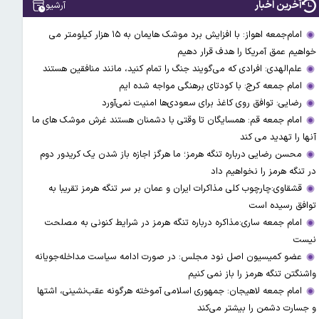
آخرین اخبار
آرشیو
امام‌جمعه اهواز: با افزایش برد موشک هایمان به ۱۵ هزار کیلومتر می
خواهیم عمق آمریکا را هدف قرار دهیم
علم‌الهدی: افرادی که می‌گویند جنگ را تمام کنید، مانند منافقین هستند
امام جمعه کرج: با کودتای برهنگی مواجه شده ایم
رضایی: توافق روی کاغذ برای سعودی‌ها امنیت نمی‌آورد
امام جمعه قم: همسایگان تا وقتی با دشمنان هستند غرش موشک های ما
آنها را تهدید می کند
محسن رضایی درباره تنگه هرمز؛ ما هرگز اجازه باز شدن یک کریدور دوم
در تنگه هرمز را نخواهیم داد
قشقاوی:چارچوب کلی مذاکرات ایران و عمان بر سر تنگه هرمز تقریبا به
توافق رسیده است
امام جمعه ساری:مذاکره درباره تنگه هرمز در شرایط کنونی به مصلحت
نیست
عضو کمیسیون اصل نود مجلس: در صورت ادامه سیاست مداخله‌جویانه
واشنگتن تنگه هرمز را باز نمی کنیم
امام جمعه لاهیجان: جمهوری اسلامی آموخته هرگونه عقب‌نشینی، اشتها
و جسارت دشمن را بیشتر می‌کند