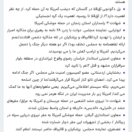
هستند
پل دگونچی آق‌قلا در گلستان که دیشب آمریکا به آن حمله کرد، از چه نظر
اهمیت دارد؟/ از آق‌قلا تا روسیه، اهمیت یک گره لجستیکی
شهادت ۳ ‌پاسداران استان زنجان در حمله موشکی آمریکا
ابوترابی، نماینده مجلس: دولت با زدن ۲۸ نامه به رهبری برای مذاکره اصرار
و ایشان را تهدید کرد/قالیباف و پزشکیان در تله مذاکره دشمن افتادند/عدم
ارائه تفاهمنامه به مجلس تخلف بود/ اگر دو هفته دیگر جنگ را تحمل
می‌کردیم، آمریکا و ترامپ کفش ما را می بوسیدند
معاون امنیتی استاندار خراسان رضوی وقوع تیراندازی در منطقه بلوار
سرافرازان مشهد و قتل ۲نفر را تایید کرد
بخشایش اردستانی، عضو کمیسیون امنیت ملی مجلس: اگر جنگ ادامه
پیدا می کرد، اعضای ناتو کنار آمریکا قرار می‌گرفتند/ما از چین اسلحه
نمی‌خریم، بلکه سیستم اطلاعاتی می‌گیریم. یعنی ماهواره‌های آنها به ما کمک
می کند/ آمریکا زیر بار مدیریت ایران در تنگه هرمز نمی رود
شهادت ۱۰ نیروی حشد الشعبی در حمله عربستان و آمریکا به عراق/ مقرهای
حشد در »آمرلی»، «الدبس»، «کربلا« و استان واسط بمباران شدند
معاون استانداری گیلان: حمله موشکی آمریکا به مقر نیروی دریایی سپاه در
زیباکنار / بخشی از تجهیزات این مقر دچار خسارت شده
غضنفری، نماینده مجلس: پزشکیان و قالیباف حاضر نیستند اعلام کنند