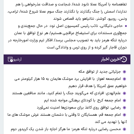
تفاهمنامه با آمریکا عملا نابود شده/ شجاعت و صداقت عذرخواهی را هم
ندارند/ اسمش را جنگ بگذارند یا نگذارند جنگ سوم عملا شروع شده/ ترامپ،
ونس، روبیو، کوشنر، نتانیاهو باید قصاص شوند
حاجی دلیگانی، نائب رئیس کمیسیون اصل نود: در حال جمع‌بندی و
جمع‌آوری مستندات برای استیضاح عراقچی هستیم/ هر نوع توافق با عمان
درباره تنگه هرمز باید به تصویب مجلس برسد/ افکار تیم وزارت امورخارجه در
دوران قاجار گیر کرده و از روی ترس و وادادگی است
آخرین اخبار
آرشیو
جزئیاتی جدید از توافق مکه
امام‌جمعه اهواز: با افزایش برد موشک هایمان به ۱۵ هزار کیلومتر می
خواهیم عمق آمریکا را هدف قرار دهیم
علم‌الهدی: افرادی که می‌گویند جنگ را تمام کنید، مانند منافقین هستند
امام جمعه کرج: با کودتای برهنگی مواجه شده ایم
رضایی: توافق روی کاغذ برای سعودی‌ها امنیت نمی‌آورد
امام جمعه قم: همسایگان تا وقتی با دشمنان هستند غرش موشک های ما
آنها را تهدید می کند
محسن رضایی درباره تنگه هرمز؛ ما هرگز اجازه باز شدن یک کریدور دوم