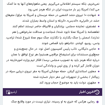
نمی‌خریم، بلکه سیستم اطلاعاتی می‌گیریم. یعنی ماهواره‌های آنها به ما کمک
می کند/ آمریکا زیر بار مدیریت ایران در تنگه هرمز نمی رود
شهادت ۱۰ نیروی حشد الشعبی در حمله عربستان و آمریکا به عراق/ مقرهای
حشد در »آمرلی»، «الدبس»، «کربلا« و استان واسط بمباران شدند
غضنفری، نماینده مجلس: پزشکیان و قالیباف حاضر نیستند اعلام کنند
تفاهمنامه با آمریکا عملا نابود شده/ شجاعت و صداقت عذرخواهی را هم
ندارند/ اسمش را جنگ بگذارند یا نگذارند جنگ سوم عملا شروع شده/ ترامپ،
ونس، روبیو، کوشنر، نتانیاهو باید قصاص شوند
حاجی دلیگانی، نائب رئیس کمیسیون اصل نود: در حال جمع‌بندی و
جمع‌آوری مستندات برای استیضاح عراقچی هستیم/ هر نوع توافق با عمان
درباره تنگه هرمز باید به تصویب مجلس برسد/ افکار تیم وزارت امورخارجه در
دوران قاجار گیر کرده و از روی ترس و وادادگی است
معاون استانداری گیلان: حمله موشکی آمریکا به مقر نیروی دریایی سپاه در
زیباکنار / بخشی از تجهیزات این مقر دچار خسارت شده
مطهری: دولت باید به موضوع حجاب ورود کند
آخرین اخبار
آرشیو
رجایی: هرکس که خبری به او رسیده، نیازی نیست در مورد وقایع جنگ