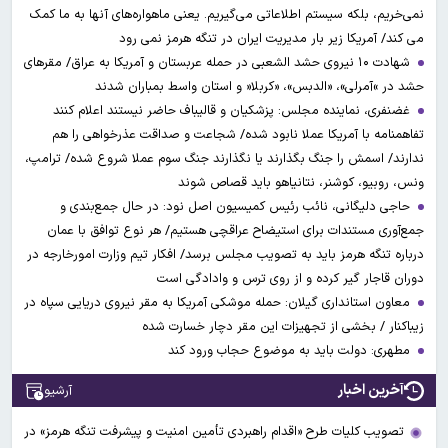
نمی‌خریم، بلکه سیستم اطلاعاتی می‌گیریم. یعنی ماهواره‌های آنها به ما کمک
می کند/ آمریکا زیر بار مدیریت ایران در تنگه هرمز نمی رود
شهادت ۱۰ نیروی حشد الشعبی در حمله عربستان و آمریکا به عراق/ مقرهای
حشد در »آمرلی»، «الدبس»، «کربلا« و استان واسط بمباران شدند
غضنفری، نماینده مجلس: پزشکیان و قالیباف حاضر نیستند اعلام کنند
تفاهمنامه با آمریکا عملا نابود شده/ شجاعت و صداقت عذرخواهی را هم
ندارند/ اسمش را جنگ بگذارند یا نگذارند جنگ سوم عملا شروع شده/ ترامپ،
ونس، روبیو، کوشنر، نتانیاهو باید قصاص شوند
حاجی دلیگانی، نائب رئیس کمیسیون اصل نود: در حال جمع‌بندی و
جمع‌آوری مستندات برای استیضاح عراقچی هستیم/ هر نوع توافق با عمان
درباره تنگه هرمز باید به تصویب مجلس برسد/ افکار تیم وزارت امورخارجه در
دوران قاجار گیر کرده و از روی ترس و وادادگی است
معاون استانداری گیلان: حمله موشکی آمریکا به مقر نیروی دریایی سپاه در
زیباکنار / بخشی از تجهیزات این مقر دچار خسارت شده
مطهری: دولت باید به موضوع حجاب ورود کند
آخرین اخبار
آرشیو
تصویب کلیات طرح «اقدام راهبردی تأمین امنیت و پیشرفت تنگه هرمز» در