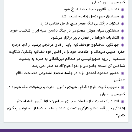
کمیسیون امور داخلی
نقدعلی: قانون حجاب باید ابلاغ شود
مصادیق جرم «نسل زدایی» تعیین شد
نیکزاد: بازگشایی تنگه هرمز هیچ راه‌حل نظامی ندارد
سخنگوی سپاه: هوش مصنوعی در جنگ دشمن علیه ایران شکست خورد
انتخابات شوراها در فصل پاییز برگزار می‌شود
جهانگیر، سخنگوی قوه‌قضائیه: باید از آقای عراقچی پرسید از کجا درباره
حفره امنیتی می‌داند و اطلاعات خود را در اختیار قوه قضائیه بگذارد/ شکایت
مستقیم از رژیم صهیونیستی در محاکم بین‌المللی به منزله به رسمیت
شناختن آن است/ جاسوسی و نفوذ هیچ‌گاه به صفر نمی رسد
حضور محمود احمدی نژاد در جلسه مجمع تشخیص مصلحت نظام
+عکس
تصویب کلیات طرح «اقدام راهبردی تأمین امنیت و پیشرفت تنگه هرمز» در
کمیسیون عمران
انتقاد یک نماینده از جلسات مجازی مجلس؛ خلاف آیین نامه است/
آشفتگی بازار قیمت‌ها و کارگران تعدیل شده را ما باید کجا از مسئولین پیگیری
کنیم؟