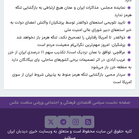
دارد
نماینده مجلس: مذاکرات ایران و عمان هیچ ارتباطی به بازگشایی تنگه
هرمز ندارد
تایید تلویحی استعفای ذوالقدر توسط پزشکیان/ واکنش اعضای دولت به
خبر استعفای دبیر شورای عالی امنیت ملی
ذوالقدر: تا آمریکا رفتارش را تصحیح نکند، تنگه هرمز باز نخواهد شد
پزشکیان: امروز مهم‌ترین نگرانی‌ام معیشت مردم است
عراقچی: توافق با عمان نزدیک است/ تکذیب سهم ۱۱ درصدی ایران از خزر
غریب آبادی: در اثر تصمیمات برخی کشورهای ساحلی، پای بیگانگان دارد
به منطقه خزر باز می‌شود
سردار محبی: بازگشایی تنگه هرمز منوط به پذیرش شروط ایران از سوی
آمریکا است
صفحه نخست
سیاسی
اقتصادی
فرهنگی و اجتماعی
ورزشی
سلامت
عکس
کلیه حقوق این سایت محفوظ است و متعلق به وبسایت خبری دیدبان ایران
میباشد