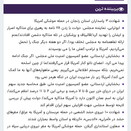
پربیننده ترین
شهادت ۳ ‌پاسداران استان زنجان در حمله موشکی آمریکا
ابوترابی، نماینده مجلس: دولت با زدن ۲۸ نامه به رهبری برای مذاکره اصرار
و ایشان را تهدید کرد/قالیباف و پزشکیان در تله مذاکره دشمن افتادند/عدم
ارائه تفاهمنامه به مجلس تخلف بود/ اگر دو هفته دیگر جنگ را تحمل
می‌کردیم، آمریکا و ترامپ کفش ما را می بوسیدند
بخشایش اردستانی، عضو کمیسیون امنیت ملی مجلس: اگر جنگ ادامه
پیدا می کرد، اعضای ناتو کنار آمریکا قرار می‌گرفتند/ما از چین اسلحه
نمی‌خریم، بلکه سیستم اطلاعاتی می‌گیریم. یعنی ماهواره‌های آنها به ما کمک
می کند/ آمریکا زیر بار مدیریت ایران در تنگه هرمز نمی رود
بخشایش اردستانی، عضو کمیسیون امنیت ملی: طبق محاسبه جدید سهم
ایران در دریای خزر بین ۵ تا ۷ درصد و برخی این ۶ تا ۱۱ درصد اعلام می‌کنند/
ایران به اسم عمان اکنون دارد با آمریکا مذاکره می‌کند/ دولت پیش از بررسی
لایحه توسط مجلس جهت افزایش سهم ایران اقدام کند
شهادت ۱۰ نیروی حشد الشعبی در حمله عربستان و آمریکا به عراق/ مقرهای
حشد در »آمرلی»، «الدبس»، «کربلا« و استان واسط بمباران شدند
معاون استانداری گیلان: حمله موشکی آمریکا به مقر نیروی دریایی سپاه در