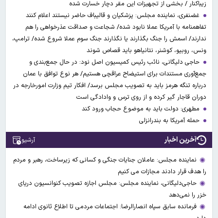
زیباکنار / بخشی از تجهیزات این مقر دچار خسارت شده
غضنفری، نماینده مجلس: پزشکیان و قالیباف حاضر نیستند اعلام کنند
تفاهمنامه با آمریکا عملا نابود شده/ شجاعت و صداقت عذرخواهی را هم
ندارند/ اسمش را جنگ بگذارند یا نگذارند جنگ سوم عملا شروع شده/ ترامپ،
ونس، روبیو، کوشنر، نتانیاهو باید قصاص شوند
حاجی دلیگانی، نائب رئیس کمیسیون اصل نود: در حال جمع‌بندی و
جمع‌آوری مستندات برای استیضاح عراقچی هستیم/ هر نوع توافق با عمان
درباره تنگه هرمز باید به تصویب مجلس برسد/ افکار تیم وزارت امورخارجه در
دوران قاجار گیر کرده و از روی ترس و وادادگی است
مطهری: دولت باید به موضوع حجاب ورود کند
حمله آمریکا به بندرانزلی
آخرین اخبار
آرشیو
نماینده مجلس: عاملان جنایات جنگی و کسانی که زیرساخت‌، رهبر و مردم
را هدف قرار دادند مجازات می کنیم
حاجی‌دلیگانی، نماینده مجلس: مجلس اجازه تصویب کنوانسیون دریای
خزر را نمی‌دهد
فرمانده سابق سپاه انصارالرضا: اجتماعات مردمی تا اطلاع ثانوی ادامه